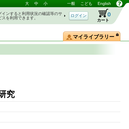
大
中
小
一般
こども
English
0
グインすると利用状況の確認等のサ
ビスを利用できます。
カート
マイライブラリー
史研究