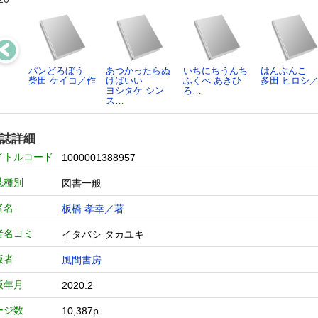
パンどろぼう
あつかったらぬ
いちにちうんち
はんぶんこ
柴田 ケイコ／作
げばいい
ふくべ あきひ
多田 ヒロシ
ヨシタケ シン
ろ…
ス…
誌詳細
イトルコード
1000001388957
誌種別
図書一般
者名
板橋 孝幸／著
者名ヨミ
イタバシ タカユキ
版者
風間書房
版年月
2020.2
ージ数
10,387p