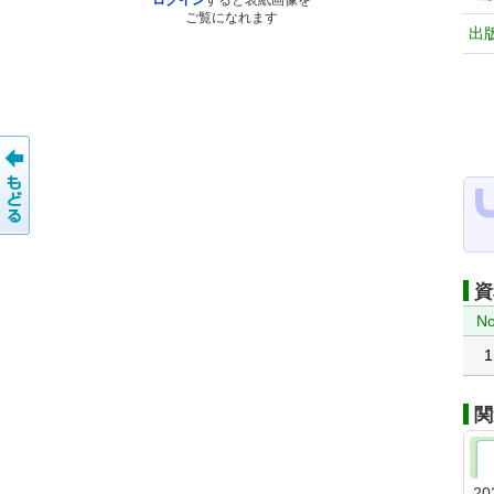
ログイン
すると表紙画像を
ご覧になれます
出
資
No
1
関
20