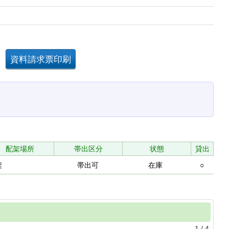
配架場所
帯出区分
状態
貸出
架
帯出可
在庫
○
1
/
4