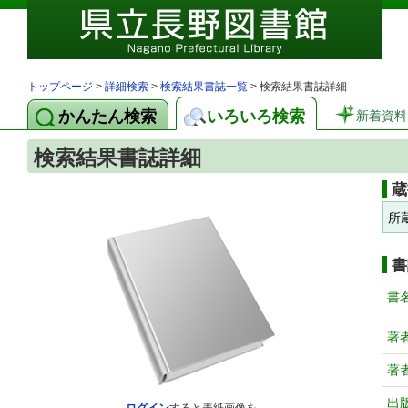
トップページ
>
詳細検索
>
検索結果書誌一覧
> 検索結果書誌詳細
かんたん検索
いろいろ検索
新着資料
検索結果書誌詳細
蔵
所
書
書
著
著
出