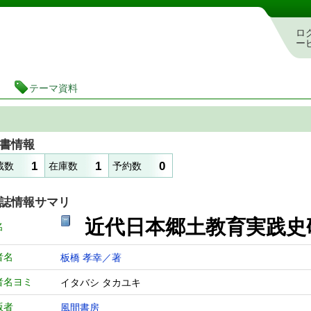
図書館 蔵書検索・予約システム
ロ
ー
テーマ資料
書情報
1
1
0
蔵数
在庫数
予約数
誌情報サマリ
近代日本郷土教育実践
名
者名
板橋 孝幸／著
者名ヨミ
イタバシ タカユキ
版者
風間書房