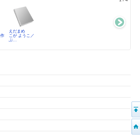
えだまめ
かえるじゃん
[DVD]しんかん
52ヘルツのクジ
／作
こが ようこ／
つるた あき／
せんオールスタ
ラたち
ぶ…
ぶ…
ー…
町田 そのこ／