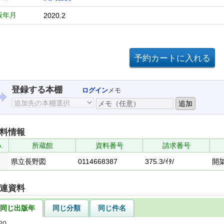
版年月
2020.2
登録する本棚
ログイン
メモ
料情報
.
所蔵館
資料番号
請求番号
県立長野図
0114668387
375.3/ｲﾀ/
開
連資料
同じ出版年
同じ分類
同じ件名
20