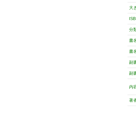
大
IS
分
書
書
副
副
内
著