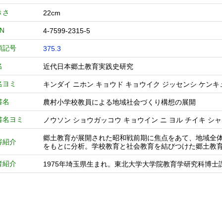
きさ
22cm
BN
4-7599-2315-5
類記号
375.3
名
近代日本郷土教育実践史研究
名ヨミ
キンダイ ニホン キョウド キョウイク ジッセンシ ケンキ
書名
農村小学校教員による地域社会づくり構想の展開
書名ヨミ
ノウソン ショウガッコウ キョウイン ニ ヨル チイキ シ
郷土教育が展開された昭和戦前期に焦点をあて、地域全
容紹介
をもとに分析。学校教育と社会教育を結びつけた郷土教
者紹介
1975年埼玉県生まれ。東北大学大学院教育学研究科博士