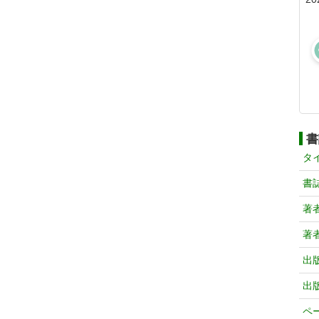
書
タ
書
著
著
出
出
ペ