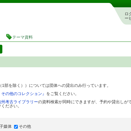
図書館 蔵書検索・予約システム
ロ
ー
テーマ資料
料
D（1部を除く））については団体への貸出のみ行っています。
、その他のコレクション』
をご覧ください。
信州考古ライブラリー
の資料検索が同時にできますが、予約や貸出しが
けください。
子媒体
その他