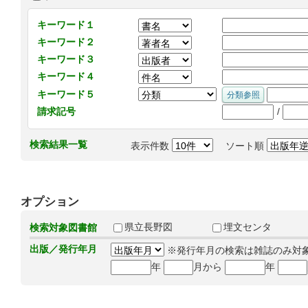
キーワード１
キーワード２
キーワード３
キーワード４
キーワード５
/
請求記号
検索結果一覧
表示件数
ソート順
オプション
県立長野図
埋文センタ
検索対象図書館
出版／発行年月
※発行年月の検索は雑誌のみ対
年
月から
年