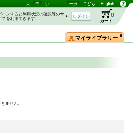
大
中
小
一般
こども
English
0
グインすると利用状況の確認等のサ
ビスを利用できます。
カート
マイライブラリー
できません。