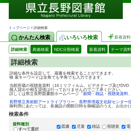
トップページ
> 詳細検索
かんたん検索
いろいろ検索
新着資料
詳細検索
典拠検索
NDC分類検索
新着資料
テーマ資
詳細検索
詳細な条件を設定して、蔵書を検索することができます。
検 索キーワードは全角でも半角でも入力できます。
当館所蔵の視聴覚資料（16ミリフィルム、ビデオテープ及びDV
個人貸出や相互貸借は行っておりませんのでご了承ください。
詳しくは県立長野図書館ホームページ
『新聞・雑誌・視聴覚資料
長野県立美術館アートライブラリー
、
長野県埋蔵文化財センター
御利用にあたっては、各施設の開館日時を御確認のうえ、お出か
検索条件
資料種別
図書
児童
雑誌
視聴覚
電
すべて選択