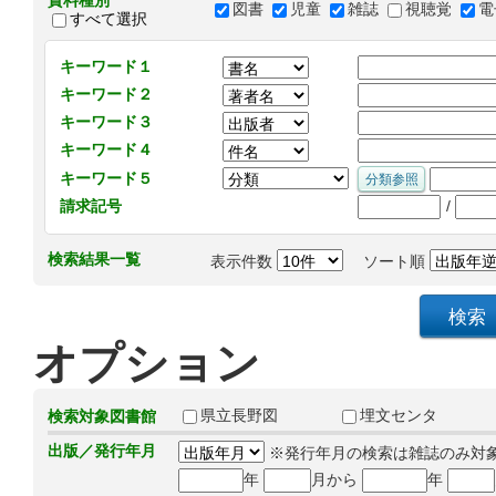
資料種別
図書
児童
雑誌
視聴覚
電
すべて選択
キーワード１
キーワード２
キーワード３
キーワード４
キーワード５
/
請求記号
検索結果一覧
表示件数
ソート順
オプション
県立長野図
埋文センタ
検索対象図書館
出版／発行年月
※発行年月の検索は雑誌のみ対
年
月から
年