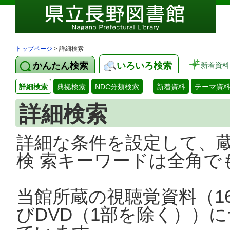
トップページ
> 詳細検索
かんたん検索
いろいろ検索
新着資料
詳細検索
典拠検索
NDC分類検索
新着資料
テーマ資
詳細検索
詳細な条件を設定して、
検 索キーワードは全角で
当館所蔵の視聴覚資料（1
びDVD（1部を除く））