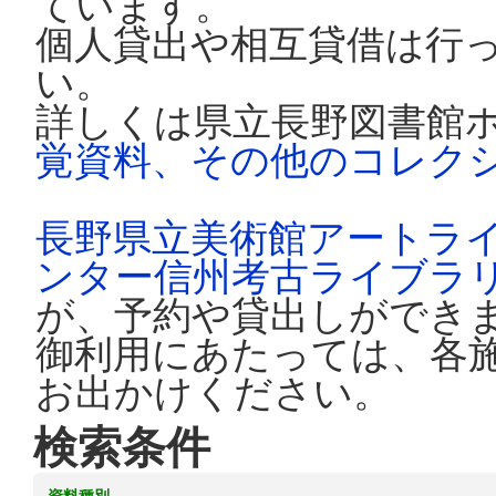
ています。
個人貸出や相互貸借は行
い。
詳しくは県立長野図書館
覚資料、その他のコレク
長野県立美術館アートラ
ンター信州考古ライブラ
が、予約や貸出しができ
御利用にあたっては、各
お出かけください。
検索条件