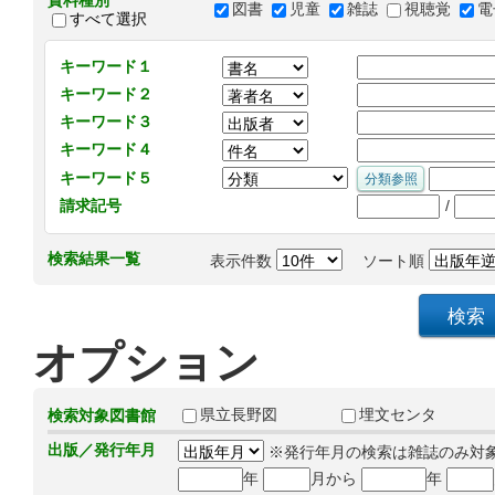
資料種別
図書
児童
雑誌
視聴覚
電
すべて選択
キーワード１
キーワード２
キーワード３
キーワード４
キーワード５
/
請求記号
検索結果一覧
表示件数
ソート順
オプション
県立長野図
埋文センタ
検索対象図書館
出版／発行年月
※発行年月の検索は雑誌のみ対
年
月から
年