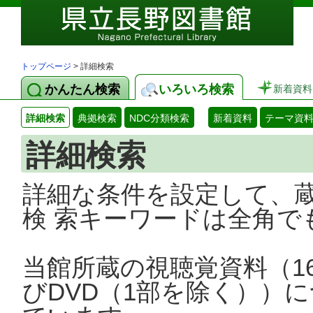
トップページ
> 詳細検索
かんたん検索
いろいろ検索
新着資料
詳細検索
典拠検索
NDC分類検索
新着資料
テーマ資
詳細検索
詳細な条件を設定して、
検 索キーワードは全角で
当館所蔵の視聴覚資料（1
びDVD（1部を除く））