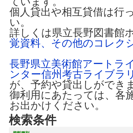
ています。
個人貸出や相互貸借は行
い。
詳しくは県立長野図書館
覚資料、その他のコレク
長野県立美術館アートラ
ンター信州考古ライブラ
が、予約や貸出しができ
御利用にあたっては、各
お出かけください。
検索条件