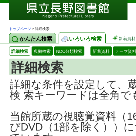
トップページ
> 詳細検索
かんたん検索
いろいろ検索
新着資料
詳細検索
典拠検索
NDC分類検索
新着資料
テーマ資
詳細検索
詳細な条件を設定して、
検 索キーワードは全角で
当館所蔵の視聴覚資料（1
びDVD（1部を除く））