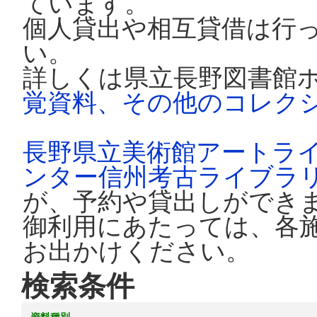
ています。
個人貸出や相互貸借は行
い。
詳しくは県立長野図書館
覚資料、その他のコレク
長野県立美術館アートラ
ンター信州考古ライブラ
が、予約や貸出しができ
御利用にあたっては、各
お出かけください。
検索条件