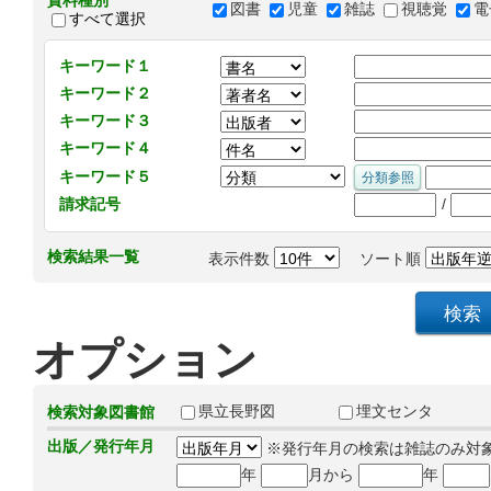
資料種別
図書
児童
雑誌
視聴覚
電
すべて選択
キーワード１
キーワード２
キーワード３
キーワード４
キーワード５
/
請求記号
検索結果一覧
表示件数
ソート順
オプション
県立長野図
埋文センタ
検索対象図書館
出版／発行年月
※発行年月の検索は雑誌のみ対
年
月から
年