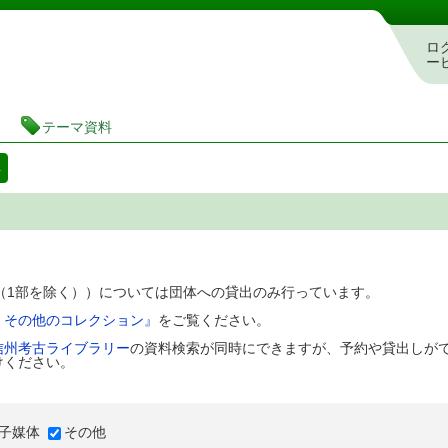
図書館 蔵書検索・予約システム
ロ
ー
テーマ資料
料
D（1部を除く））については団体への貸出のみ行っています。
、その他のコレクション』
をご覧ください。
信州考古ライブラリー
の資料検索が同時にできますが、予約や貸出しが
けください。
子媒体
その他