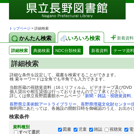
トップページ
> 詳細検索
かんたん検索
いろいろ検索
新着資料
詳細検索
典拠検索
NDC分類検索
新着資料
テーマ資
詳細検索
詳細な条件を設定して、蔵書を検索することができます。
検 索キーワードは全角でも半角でも入力できます。
当館所蔵の視聴覚資料（16ミリフィルム、ビデオテープ及びDV
個人貸出や相互貸借は行っておりませんのでご了承ください。
詳しくは県立長野図書館ホームページ
『新聞・雑誌・視聴覚資料
長野県立美術館アートライブラリー
、
長野県埋蔵文化財センター
御利用にあたっては、各施設の開館日時を御確認のうえ、お出か
検索条件
資料種別
図書
児童
雑誌
視聴覚
電
すべて選択