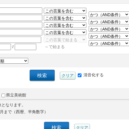
/
～で始まる
清音化する
県立美術館
象となります。
月まで（西暦、半角数字）