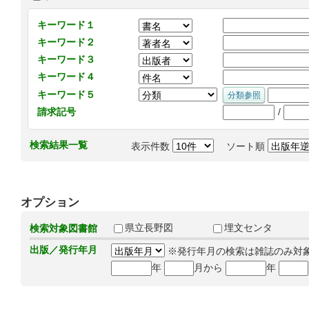
キーワード１
キーワード２
キーワード３
キーワード４
キーワード５
/
請求記号
検索結果一覧
表示件数
ソート順
オプション
県立長野図
埋文センタ
検索対象図書館
出版／発行年月
※発行年月の検索は雑誌のみ対
年
月から
年