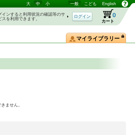
大
中
小
一般
こども
English
0
グインすると利用状況の確認等のサ
ビスを利用できます。
カート
マイライブラリー
できません。