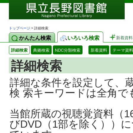
トップページ
> 詳細検索
かんたん検索
いろいろ検索
新着資料
詳細検索
典拠検索
NDC分類検索
新着資料
テーマ資
詳細検索
詳細な条件を設定して、
検 索キーワードは全角で
当館所蔵の視聴覚資料（1
びDVD（1部を除く））