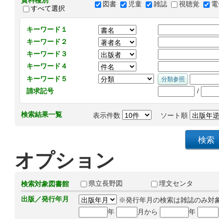
資料種別
図書
児童
雑誌
視聴覚
電
すべて選択
キーワード１
キーワード２
キーワード３
キーワード４
キーワード５
/
請求記号
検索結果一覧
表示件数
ソート順
オプション
県立長野図
埋文センタ
検索対象図書館
出版／発行年月
※発行年月の検索は雑誌のみ対
年
月から
年