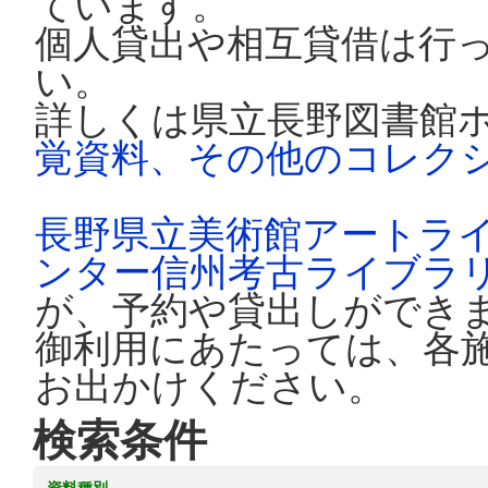
ています。
個人貸出や相互貸借は行
い。
詳しくは県立長野図書館
覚資料、その他のコレク
長野県立美術館アートラ
ンター信州考古ライブラ
が、予約や貸出しができ
御利用にあたっては、各
お出かけください。
検索条件