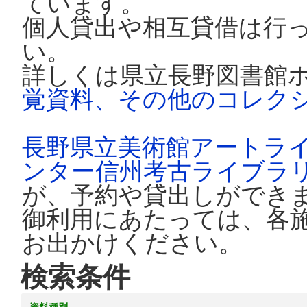
ています。
個人貸出や相互貸借は行
い。
詳しくは県立長野図書館
覚資料、その他のコレク
長野県立美術館アートラ
ンター信州考古ライブラ
が、予約や貸出しができ
御利用にあたっては、各
お出かけください。
検索条件