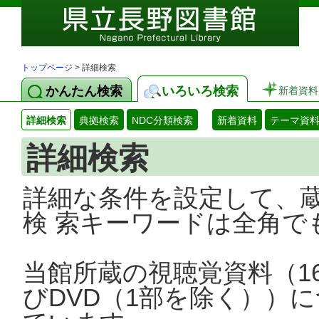
トップページ
> 詳細検索
かんたん検索
いろいろ検索
新着資料
詳細検索
典拠検索
NDC分類検索
新着資料
テーマ資
詳細検索
詳細な条件を設定して、
検 索キーワードは全角で
当館所蔵の視聴覚資料（1
びDVD（1部を除く））