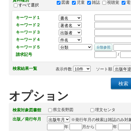
資料種別
図書
児童
雑誌
視聴覚
電
すべて選択
キーワード１
キーワード２
キーワード３
キーワード４
キーワード５
/
請求記号
検索結果一覧
表示件数
ソート順
オプション
県立長野図
埋文センタ
検索対象図書館
出版／発行年月
※発行年月の検索は雑誌のみ対
年
月から
年