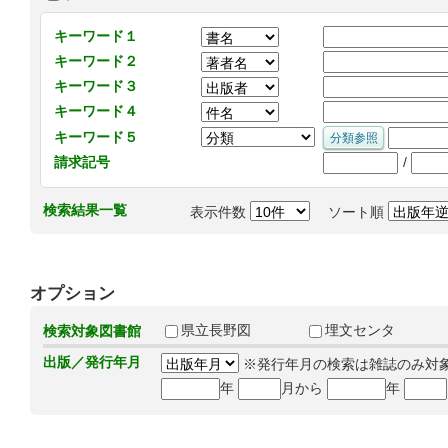
キーワード１
キーワード２
キーワード３
キーワード４
キーワード５
/
請求記号
検索結果一覧
表示件数
ソート順
オプション
県立長野図
埋文センタ
検索対象図書館
出版／発行年月
※発行年月の検索は雑誌のみ対
年
月から
年