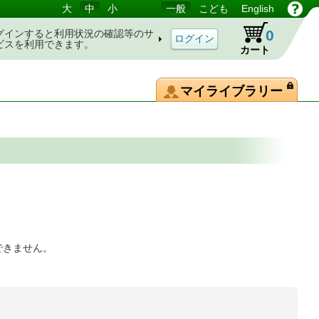
大
中
小
一般
こども
English
0
グインすると利用状況の確認等のサ
ビスを利用できます。
カート
マイライブラリー
できません。