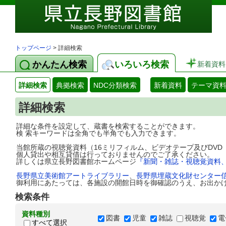
トップページ
> 詳細検索
かんたん検索
いろいろ検索
新着資料
詳細検索
典拠検索
NDC分類検索
新着資料
テーマ資
詳細検索
詳細な条件を設定して、蔵書を検索することができます。
検 索キーワードは全角でも半角でも入力できます。
当館所蔵の視聴覚資料（16ミリフィルム、ビデオテープ及びDV
個人貸出や相互貸借は行っておりませんのでご了承ください。
詳しくは県立長野図書館ホームページ
『新聞・雑誌・視聴覚資料
長野県立美術館アートライブラリー
、
長野県埋蔵文化財センター
御利用にあたっては、各施設の開館日時を御確認のうえ、お出か
検索条件
資料種別
図書
児童
雑誌
視聴覚
電
すべて選択