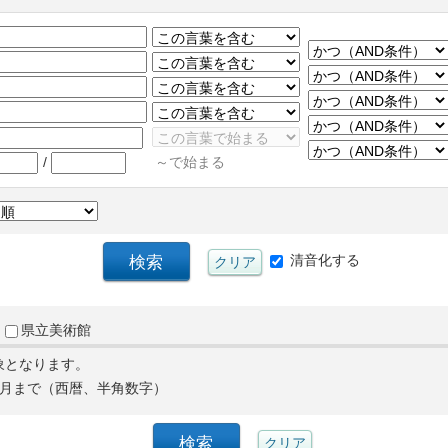
/
～で始まる
清音化する
県立美術館
象となります。
月まで（西暦、半角数字）