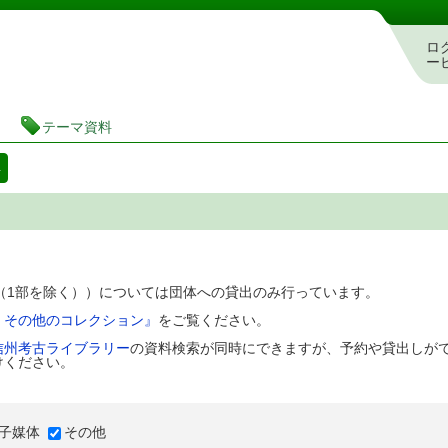
図書館 蔵書検索・予約システム
ロ
ー
テーマ資料
料
D（1部を除く））については団体への貸出のみ行っています。
、その他のコレクション』
をご覧ください。
信州考古ライブラリー
の資料検索が同時にできますが、予約や貸出しが
けください。
子媒体
その他