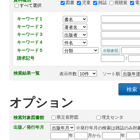
資料種別
図書
児童
雑誌
視聴覚
電
すべて選択
キーワード１
キーワード２
キーワード３
キーワード４
キーワード５
/
請求記号
検索結果一覧
表示件数
ソート順
オプション
県立長野図
埋文センタ
検索対象図書館
出版／発行年月
※発行年月の検索は雑誌のみ対
年
月から
年