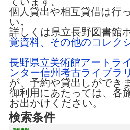
ています。
個人貸出や相互貸借は行
い。
詳しくは県立長野図書館
覚資料、その他のコレク
長野県立美術館アートラ
ンター信州考古ライブラ
が、予約や貸出しができ
御利用にあたっては、各
お出かけください。
検索条件