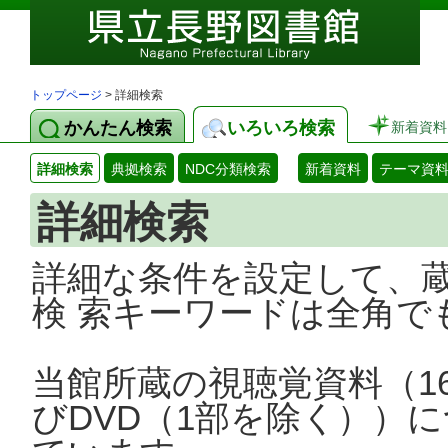
トップページ
> 詳細検索
かんたん検索
いろいろ検索
新着資料
詳細検索
典拠検索
NDC分類検索
新着資料
テーマ資
詳細検索
詳細な条件を設定して、
検 索キーワードは全角で
当館所蔵の視聴覚資料（1
びDVD（1部を除く））