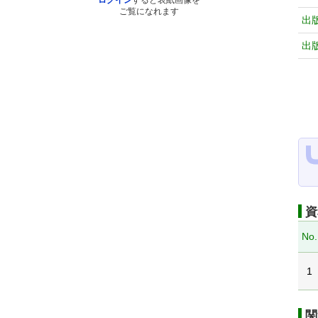
ログイン
すると表紙画像を
ご覧になれます
出
出
資
No.
1
関