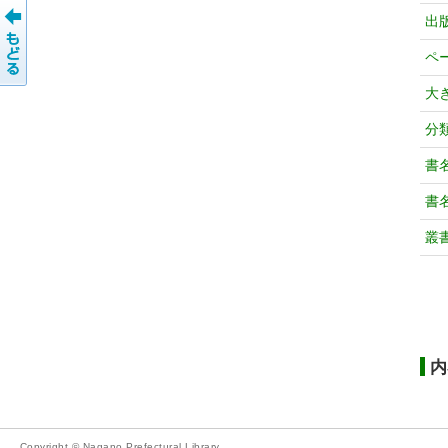
出
ペ
大
分
書
書
叢
内
Copyright © Nagano Prefectural Library