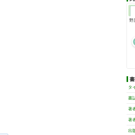
野
書
タ
書
著
著
出