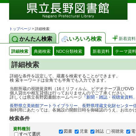
トップページ
> 詳細検索
かんたん検索
いろいろ検索
新着資料
詳細検索
典拠検索
NDC分類検索
新着資料
テーマ資
詳細検索
詳細な条件を設定して、蔵書を検索することができます。
検 索キーワードは全角でも半角でも入力できます。
当館所蔵の視聴覚資料（16ミリフィルム、ビデオテープ及びDV
個人貸出や相互貸借は行っておりませんのでご了承ください。
詳しくは県立長野図書館ホームページ
『新聞・雑誌・視聴覚資料
長野県立美術館アートライブラリー
、
長野県埋蔵文化財センター
御利用にあたっては、各施設の開館日時を御確認のうえ、お出か
検索条件
資料種別
図書
児童
雑誌
視聴覚
電
すべて選択