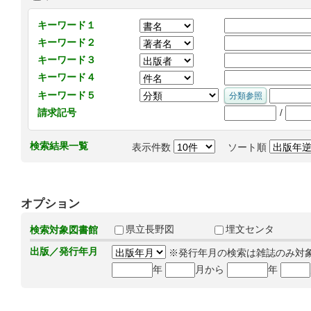
キーワード１
キーワード２
キーワード３
キーワード４
キーワード５
/
請求記号
検索結果一覧
表示件数
ソート順
オプション
県立長野図
埋文センタ
検索対象図書館
出版／発行年月
※発行年月の検索は雑誌のみ対
年
月から
年