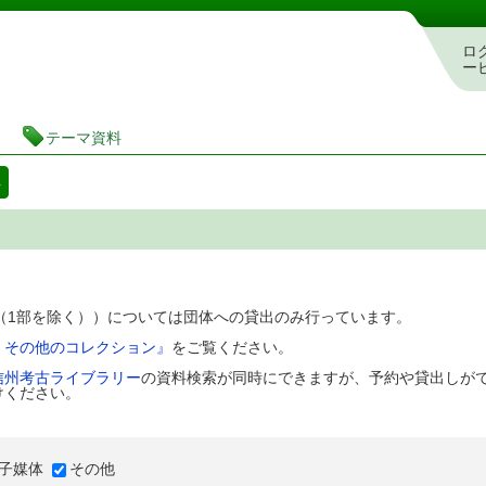
図書館 蔵書検索・予約システム
ロ
ー
テーマ資料
料
D（1部を除く））については団体への貸出のみ行っています。
、その他のコレクション』
をご覧ください。
信州考古ライブラリー
の資料検索が同時にできますが、予約や貸出しが
けください。
子媒体
その他