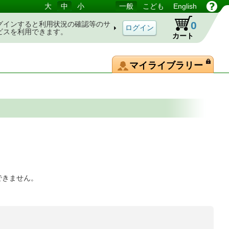
大
中
小
一般
こども
English
0
グインすると利用状況の確認等のサ
ビスを利用できます。
カート
マイライブラリー
できません。