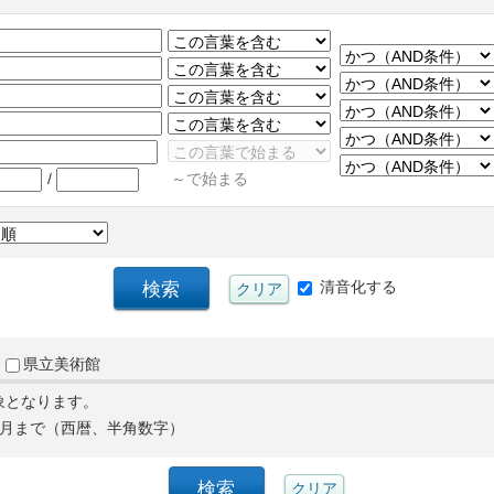
/
～で始まる
清音化する
県立美術館
象となります。
月まで（西暦、半角数字）