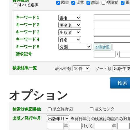
資料種別
図書
児童
雑誌
視聴覚
電
すべて選択
キーワード１
キーワード２
キーワード３
キーワード４
キーワード５
/
請求記号
検索結果一覧
表示件数
ソート順
オプション
県立長野図
埋文センタ
検索対象図書館
出版／発行年月
※発行年月の検索は雑誌のみ対
年
月から
年