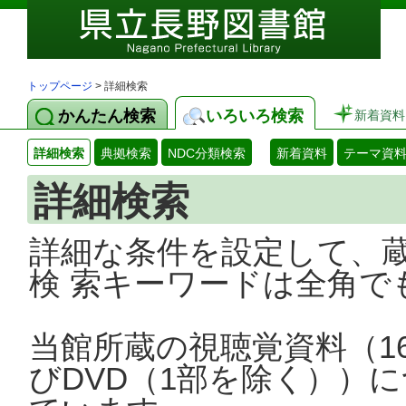
トップページ
> 詳細検索
かんたん検索
いろいろ検索
新着資料
詳細検索
典拠検索
NDC分類検索
新着資料
テーマ資
詳細検索
詳細な条件を設定して、
検 索キーワードは全角で
当館所蔵の視聴覚資料（1
びDVD（1部を除く））