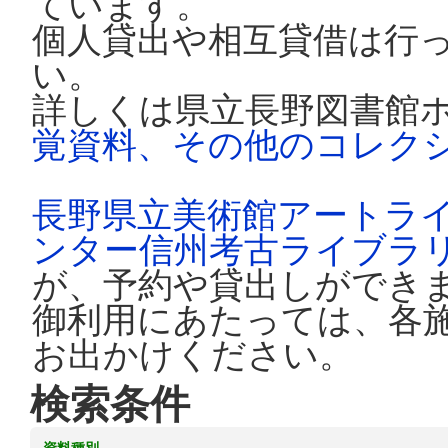
ています。
個人貸出や相互貸借は行
い。
詳しくは県立長野図書館
覚資料、その他のコレク
長野県立美術館アートラ
ンター信州考古ライブラ
が、予約や貸出しができ
御利用にあたっては、各
お出かけください。
検索条件