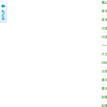
書
著
著
出
出
ペ
大
IS
分
書
書
副
副