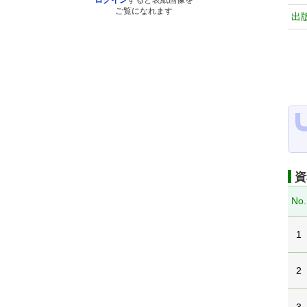
ログイン
すると表紙画像を
ご覧になれます
出
資
No.
1
2