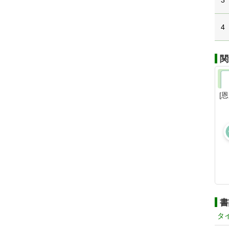
3
4
関
[
書
タ