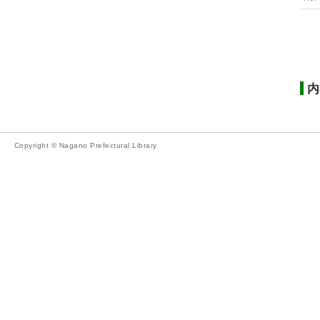
内
Copyright © Nagano Prefectural Library