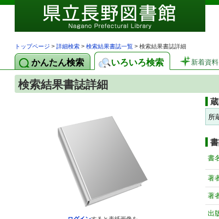
トップページ
>
詳細検索
>
検索結果書誌一覧
> 検索結果書誌詳細
かんたん検索
いろいろ検索
新着資料
検索結果書誌詳細
蔵
所
書
書
著
著
出