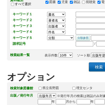
資料種別
図書
児童
雑誌
視聴覚
電
すべて選択
キーワード１
キーワード２
キーワード３
キーワード４
キーワード５
/
請求記号
検索結果一覧
表示件数
ソート順
オプション
県立長野図
埋文センタ
検索対象図書館
出版／発行年月
※発行年月の検索は雑誌のみ対
年
月から
年