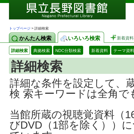
トップページ
> 詳細検索
かんたん検索
いろいろ検索
新着資料
詳細検索
典拠検索
NDC分類検索
新着資料
テーマ資
詳細検索
詳細な条件を設定して、
検 索キーワードは全角で
当館所蔵の視聴覚資料（1
びDVD（1部を除く））