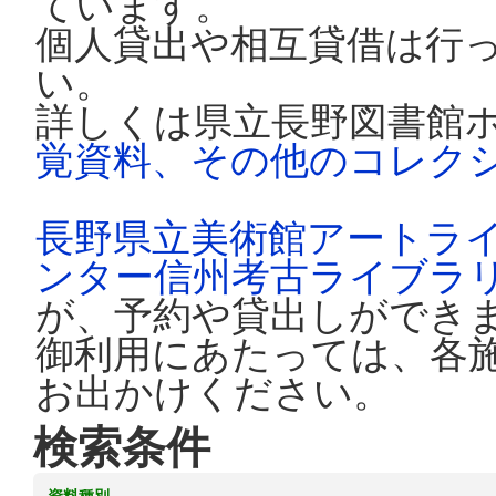
ています。
個人貸出や相互貸借は行
い。
詳しくは県立長野図書館
覚資料、その他のコレク
長野県立美術館アートラ
ンター信州考古ライブラ
が、予約や貸出しができ
御利用にあたっては、各
お出かけください。
検索条件