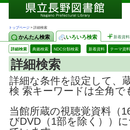
トップページ
> 詳細検索
かんたん検索
いろいろ検索
新着資料
詳細検索
典拠検索
NDC分類検索
新着資料
テーマ資
詳細検索
詳細な条件を設定して、
検 索キーワードは全角で
当館所蔵の視聴覚資料（1
びDVD（1部を除く））