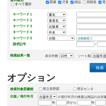
資料種別
図書
児童
雑誌
視聴覚
電
すべて選択
キーワード１
キーワード２
キーワード３
キーワード４
キーワード５
/
請求記号
検索結果一覧
表示件数
ソート順
オプション
県立長野図
埋文センタ
検索対象図書館
出版／発行年月
※発行年月の検索は雑誌のみ対
年
月から
年