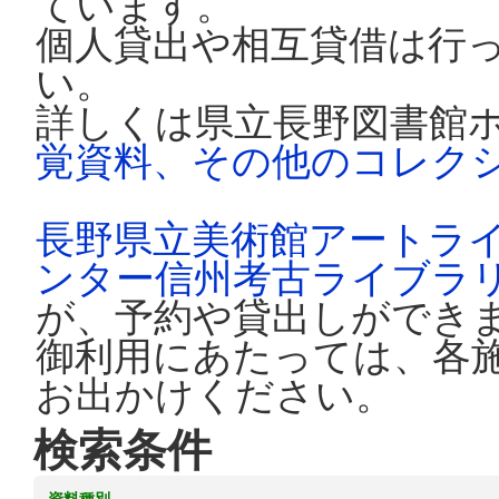
ています。
個人貸出や相互貸借は行
い。
詳しくは県立長野図書館
覚資料、その他のコレク
長野県立美術館アートラ
ンター信州考古ライブラ
が、予約や貸出しができ
御利用にあたっては、各
お出かけください。
検索条件