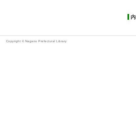
内
Copyright © Nagano Prefectural Library