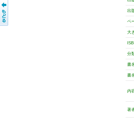
出
ペ
大
IS
分
書
書
内
著