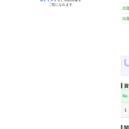
ログイン
すると表紙画像を
ご覧になれます
出
出
資
No.
1
関