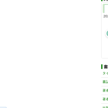
20
書
タ
書
著
著
出