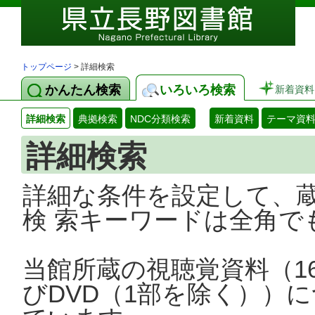
トップページ
> 詳細検索
かんたん検索
いろいろ検索
新着資料
詳細検索
典拠検索
NDC分類検索
新着資料
テーマ資
詳細検索
詳細な条件を設定して、
検 索キーワードは全角で
当館所蔵の視聴覚資料（1
びDVD（1部を除く））