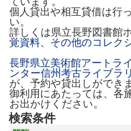
ています。
個人貸出や相互貸借は行
い。
詳しくは県立長野図書館
覚資料、その他のコレク
長野県立美術館アートラ
ンター信州考古ライブラ
が、予約や貸出しができ
御利用にあたっては、各
お出かけください。
検索条件