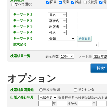
資料種別
図書
児童
雑誌
視聴覚
電
すべて選択
キーワード１
キーワード２
キーワード３
キーワード４
キーワード５
/
請求記号
検索結果一覧
表示件数
ソート順
オプション
県立長野図
埋文センタ
検索対象図書館
出版／発行年月
※発行年月の検索は雑誌のみ対
年
月から
年