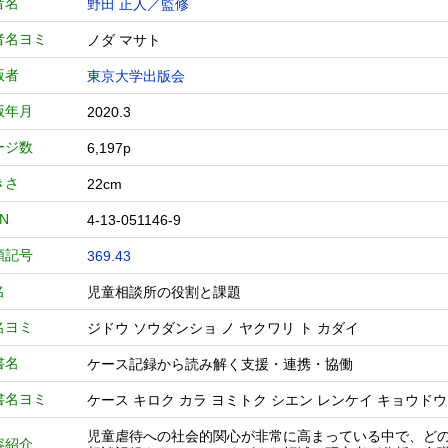
者名
野田 正人／監修
者名ヨミ
ノダ マサト
版者
東京大学出版会
版年月
2020.3
ージ数
6,197p
きさ
22cm
BN
4-13-051146-9
類記号
369.43
名
児童相談所の役割と課題
名ヨミ
ジドウ ソウダンショ ノ ヤクワリ ト カダイ
書名
ケース記録から読み解く支援・連携・協働
書名ヨミ
ケース キロク カラ ヨミトク シエン レンケイ キョウドウ
児童虐待への社会的関心が非常に高まっている中で、ど
容紹介