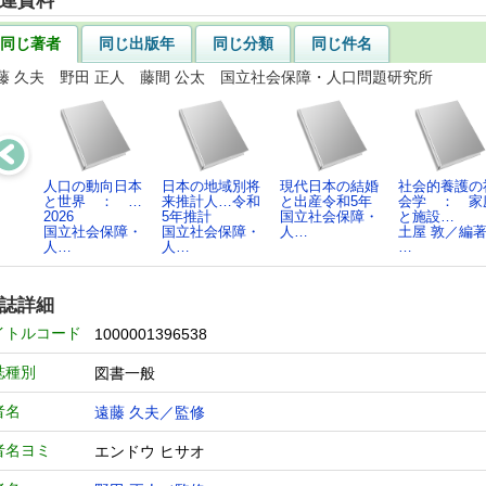
連資料
同じ著者
同じ出版年
同じ分類
同じ件名
藤 久夫 野田 正人 藤間 公太 国立社会保障・人口問題研究所
人口の動向日本
日本の地域別将
現代日本の結婚
社会的養護の
と世界 ： …
来推計人…令和
と出産令和5年
会学 ： 家
2026
5年推計
国立社会保障・
と施設…
国立社会保障・
国立社会保障・
人…
土屋 敦／編著
人…
人…
…
誌詳細
イトルコード
1000001396538
誌種別
図書一般
者名
遠藤 久夫／監修
者名ヨミ
エンドウ ヒサオ