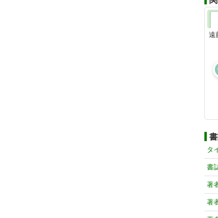
関
遠
書
タ
書
著
著