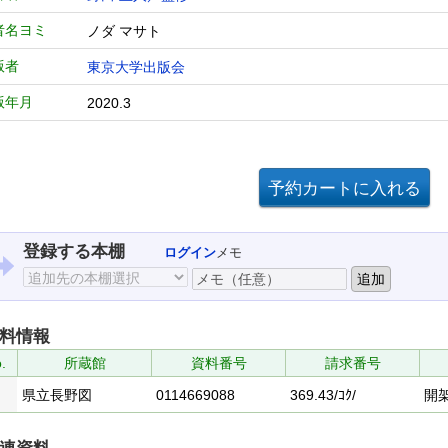
者名ヨミ
ノダ マサト
版者
東京大学出版会
版年月
2020.3
登録する本棚
ログイン
メモ
料情報
.
所蔵館
資料番号
請求番号
県立長野図
0114669088
369.43/ｺｸ/
開