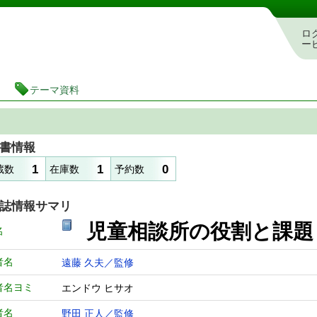
図書館 蔵書検索・予約システム
ロ
ー
テーマ資料
書情報
1
1
0
蔵数
在庫数
予約数
誌情報サマリ
児童相談所の役割と課
名
者名
遠藤 久夫／監修
者名ヨミ
エンドウ ヒサオ
者名
野田 正人／監修