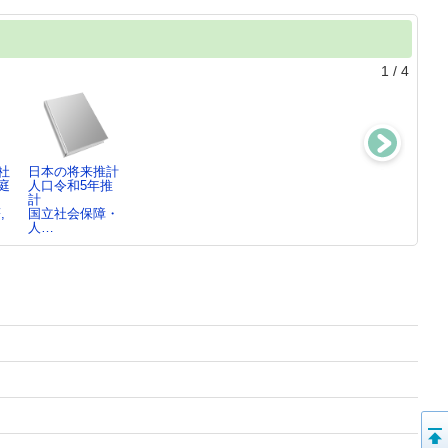
1
/
4
社
日本の将来推計
生活不安の実態
最小の結
社会保障統計年
庭
人口令和5年推
と社会保
婚 ： 結婚を
報平成31年版
計
障 ： 新し…
めぐる法と道…
国立社会保障・
,
国立社会保障・
田辺 国昭／監
エリザベス・ブ
人…
人…
修…
レ…