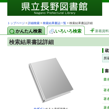
トップページ
>
詳細検索
>
検索結果書誌一覧
> 検索結果書誌詳細
かんたん検索
いろいろ検索
新着資料
検索結果書誌詳細
蔵
所
書
書
著
著
著