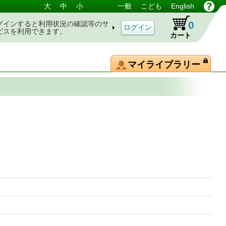
大
中
小
一般
こども
English
0
グインすると利用状況の確認等のサ
ビスを利用できます。
カート
マイライブラリー
題