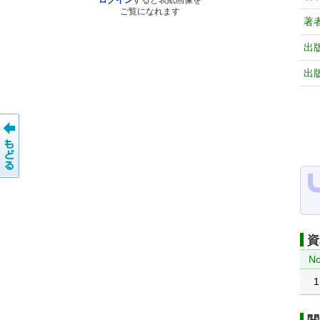
ログイン
すると表紙画像を
ご覧になれます
著
出
出
資
No
1