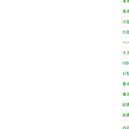
著
著
出
出
ペ
大
IS
分
書
書
副
副
内