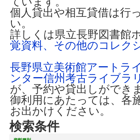
ています。
個人貸出や相互貸借は行
い。
詳しくは県立長野図書館
覚資料、その他のコレク
長野県立美術館アートラ
ンター信州考古ライブラ
が、予約や貸出しができ
御利用にあたっては、各
お出かけください。
検索条件