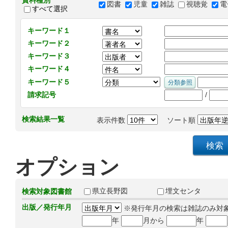
資料種別
図書
児童
雑誌
視聴覚
電
すべて選択
キーワード１
キーワード２
キーワード３
キーワード４
キーワード５
/
請求記号
検索結果一覧
表示件数
ソート順
オプション
県立長野図
埋文センタ
検索対象図書館
出版／発行年月
※発行年月の検索は雑誌のみ対
年
月から
年