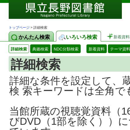
トップページ
> 詳細検索
かんたん検索
いろいろ検索
新着資料
詳細検索
典拠検索
NDC分類検索
新着資料
テーマ資
詳細検索
詳細な条件を設定して、
検 索キーワードは全角で
当館所蔵の視聴覚資料（1
びDVD（1部を除く））