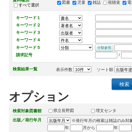
資料種別
図書
児童
雑誌
視聴覚
電
すべて選択
キーワード１
キーワード２
キーワード３
キーワード４
キーワード５
/
請求記号
検索結果一覧
表示件数
ソート順
オプション
県立長野図
埋文センタ
検索対象図書館
出版／発行年月
※発行年月の検索は雑誌のみ対
年
月から
年