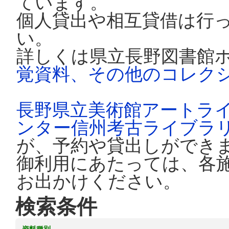
ています。
個人貸出や相互貸借は行
い。
詳しくは県立長野図書館
覚資料、その他のコレク
長野県立美術館アートラ
ンター信州考古ライブラ
が、予約や貸出しができ
御利用にあたっては、各
お出かけください。
検索条件