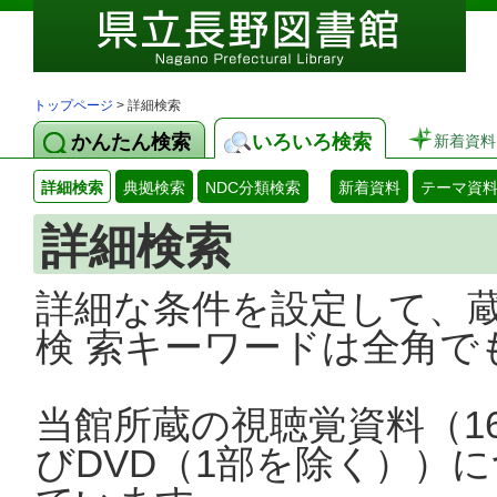
トップページ
> 詳細検索
かんたん検索
いろいろ検索
新着資料
詳細検索
典拠検索
NDC分類検索
新着資料
テーマ資
詳細検索
詳細な条件を設定して、
検 索キーワードは全角で
当館所蔵の視聴覚資料（1
びDVD（1部を除く））