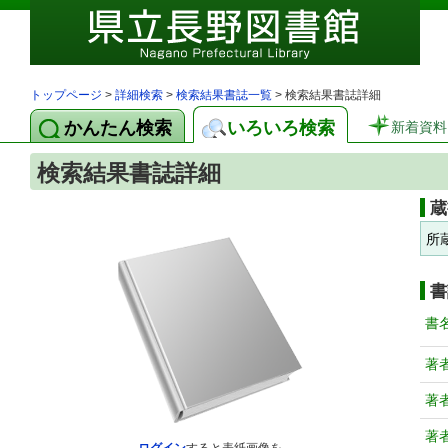
トップページ
>
詳細検索
>
検索結果書誌一覧
> 検索結果書誌詳細
かんたん検索
いろいろ検索
新着資料
検索結果書誌詳細
蔵
所
書
書
著
著
著