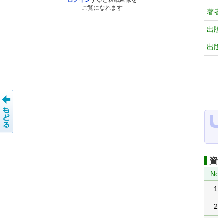
ログイン
すると表紙画像を
ご覧になれます
著
出
出
資
No
1
2