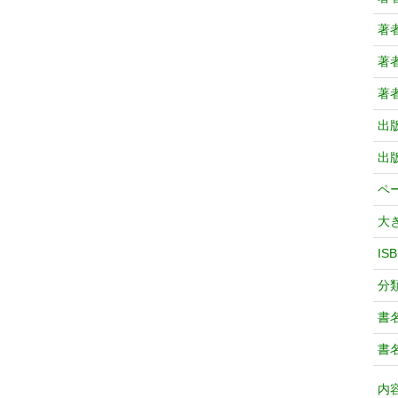
著
著
著
出
出
ペ
大
IS
分
書
書
内