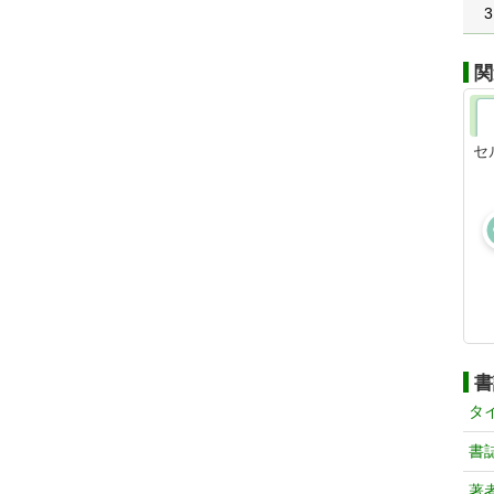
3
関
セ
書
タ
書
著