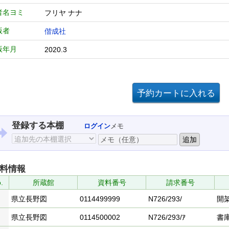
者名ヨミ
フリヤ ナナ
版者
偕成社
版年月
2020.3
登録する本棚
ログイン
メモ
料情報
.
所蔵館
資料番号
請求番号
県立長野図
0114499999
N726/293/
開
県立長野図
0114500002
N726/293/ｱ
書