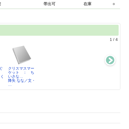
架
帯出可
在庫
○
1
/
4
ぐ
クリスマスマー
絵本作家降矢な
まゆとおおきな
えんどうまめば
ケット ： ち
な
ケーキ
あさんとそらま
さく
いさな…
降矢 なな／
富安 陽子／文,
めじい…
降矢 なな／文・
[画…
…
松岡 享子／原
…
案…