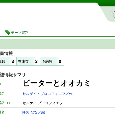
図書館 蔵書検索・予約システム
ロ
ー
テーマ資料
書情報
3
3
0
蔵数
在庫数
予約数
誌情報サマリ
ピーターとオオカミ
名
者名
セルゲイ・プロコフィエフ／作
者名ヨミ
セルゲイ プロコフィエフ
者名
降矢 なな／絵