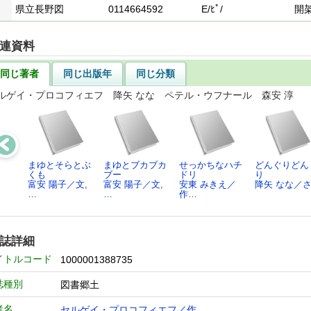
県立長野図
0114664592
E/ﾋﾟ/
開
連資料
同じ著者
同じ出版年
同じ分類
ルゲイ・プロコフィエフ 降矢 なな ペテル・ウフナール 森安 淳
まゆとそらとぶ
まゆとブカブカ
せっかちなハチ
どんぐりどん
くも
ブー
ドリ
り
富安 陽子／文,
富安 陽子／文,
安東 みきえ／
降矢 なな／
…
…
作…
誌詳細
イトルコード
1000001388735
誌種別
図書郷土
者名
セルゲイ・プロコフィエフ／作