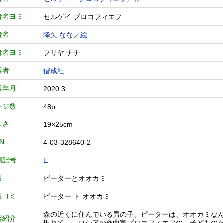
者名ヨミ
セルゲイ プロコフィエフ
者名
降矢 なな／絵
者名ヨミ
フリヤ ナナ
版者
偕成社
版年月
2020.3
ージ数
48p
きさ
19×25cm
BN
4-03-328640-2
類記号
E
名
ピーターとオオカミ
名ヨミ
ピーター ト オオカミ
森の近くに住んでいる男の子、ピーターは、オオカミな
容紹介
現れて…。ロシアの作曲家プロコフィエフの、子どもの