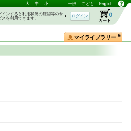
大
中
小
一般
こども
English
0
グインすると利用状況の確認等のサ
ビスを利用できます。
カート
マイライブラリー