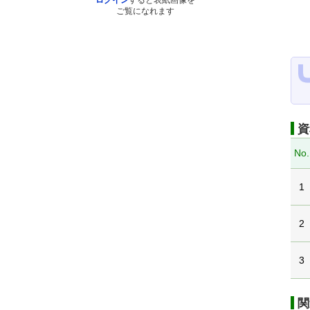
ログイン
すると表紙画像を
ご覧になれます
資
No.
1
2
3
関