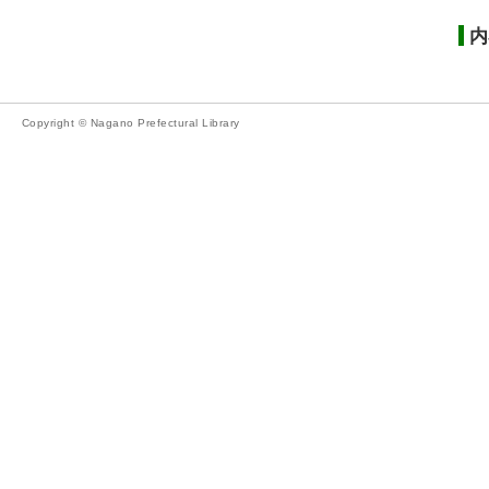
内
Copyright © Nagano Prefectural Library