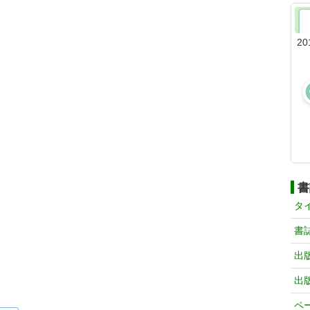
20
書
タ
書
出
出
ペ