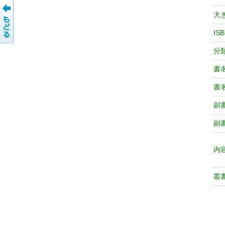
大
IS
分
書
書
副
副
内
叢