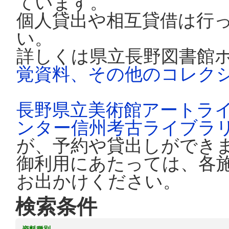
ています。
個人貸出や相互貸借は行
い。
詳しくは県立長野図書館
覚資料、その他のコレク
長野県立美術館アートラ
ンター信州考古ライブラ
が、予約や貸出しができ
御利用にあたっては、各
お出かけください。
検索条件