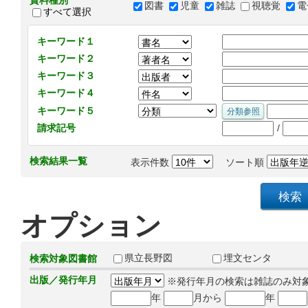
資料種別
図書
児童
雑誌
視聴覚
電
すべて選択
キーワード１
キーワード２
キーワード３
キーワード４
キーワード５
/
請求記号
検索結果一覧
表示件数
ソート順
オプション
県立長野図
埋文センタ
検索対象図書館
出版／発行年月
※発行年月の検索は雑誌のみ対
年
月から
年