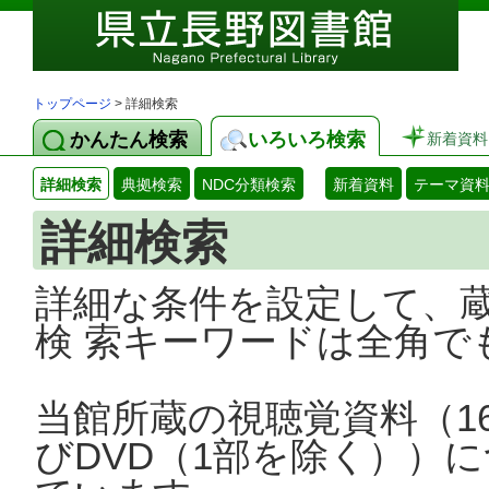
トップページ
> 詳細検索
かんたん検索
いろいろ検索
新着資料
詳細検索
典拠検索
NDC分類検索
新着資料
テーマ資
詳細検索
詳細な条件を設定して、
検 索キーワードは全角で
当館所蔵の視聴覚資料（1
びDVD（1部を除く））