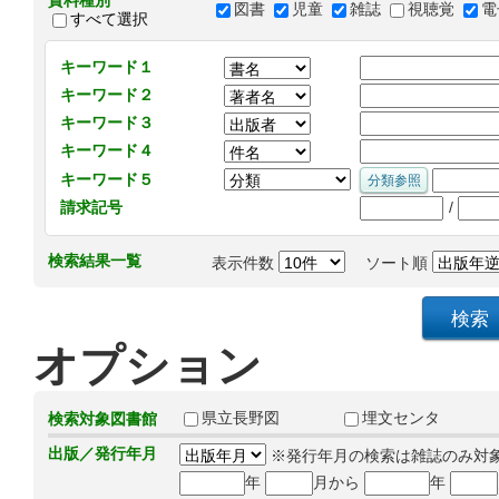
資料種別
図書
児童
雑誌
視聴覚
電
すべて選択
キーワード１
キーワード２
キーワード３
キーワード４
キーワード５
/
請求記号
検索結果一覧
表示件数
ソート順
オプション
県立長野図
埋文センタ
検索対象図書館
出版／発行年月
※発行年月の検索は雑誌のみ対
年
月から
年