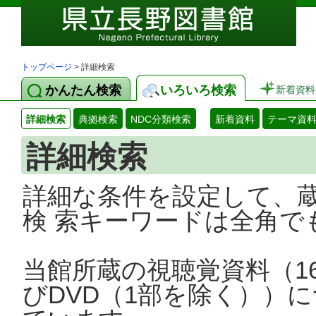
トップページ
> 詳細検索
かんたん検索
いろいろ検索
新着資料
詳細検索
典拠検索
NDC分類検索
新着資料
テーマ資
詳細検索
詳細な条件を設定して、
検 索キーワードは全角で
当館所蔵の視聴覚資料（1
びDVD（1部を除く））