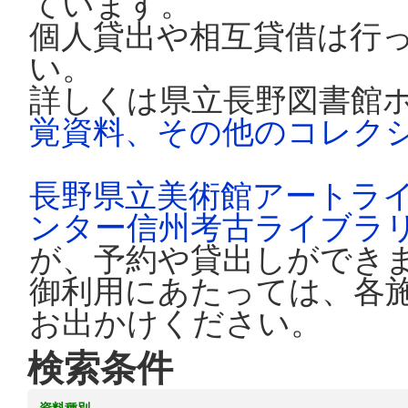
ています。
個人貸出や相互貸借は行
い。
詳しくは県立長野図書館
覚資料、その他のコレク
長野県立美術館アートラ
ンター信州考古ライブラ
が、予約や貸出しができ
御利用にあたっては、各
お出かけください。
検索条件