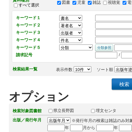
資料種別
図書
児童
雑誌
視聴覚
電
すべて選択
キーワード１
キーワード２
キーワード３
キーワード４
キーワード５
/
請求記号
検索結果一覧
表示件数
ソート順
オプション
県立長野図
埋文センタ
検索対象図書館
出版／発行年月
※発行年月の検索は雑誌のみ対
年
月から
年