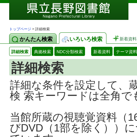
トップページ
> 詳細検索
かんたん検索
いろいろ検索
新着資料
詳細検索
典拠検索
NDC分類検索
新着資料
テーマ資
詳細検索
詳細な条件を設定して、
検 索キーワードは全角で
当館所蔵の視聴覚資料（1
びDVD（1部を除く））