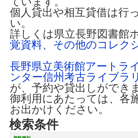
ています。
個人貸出や相互貸借は行
い。
詳しくは県立長野図書館
覚資料、その他のコレク
長野県立美術館アートラ
ンター信州考古ライブラ
が、予約や貸出しができ
御利用にあたっては、各
お出かけください。
検索条件