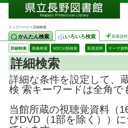
トップページ
> 詳細検索
かんたん検索
いろいろ検索
新着資料
詳細検索
典拠検索
NDC分類検索
新着資料
テーマ資
詳細検索
詳細な条件を設定して、
検 索キーワードは全角で
当館所蔵の視聴覚資料（1
びDVD（1部を除く））