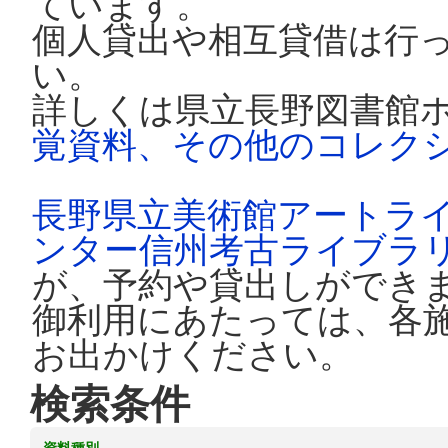
ています。
個人貸出や相互貸借は行
い。
詳しくは県立長野図書館
覚資料、その他のコレク
長野県立美術館アートラ
ンター信州考古ライブラ
が、予約や貸出しができ
御利用にあたっては、各
お出かけください。
検索条件