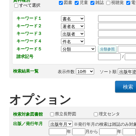
資料種別
図書
児童
雑誌
視聴覚
電
すべて選択
キーワード１
キーワード２
キーワード３
キーワード４
キーワード５
/
請求記号
検索結果一覧
表示件数
ソート順
オプション
県立長野図
埋文センタ
検索対象図書館
出版／発行年月
※発行年月の検索は雑誌のみ対
年
月から
年