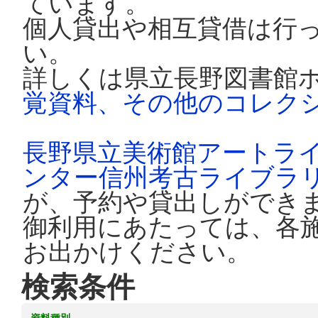
ています。
個人貸出や相互貸借は行
い。
詳しくは県立長野図書館
覚資料、その他のコレク
長野県立美術館アートラ
ンター信州考古ライブラ
が、予約や貸出しができ
御利用にあたっては、各
お出かけください。
検索条件