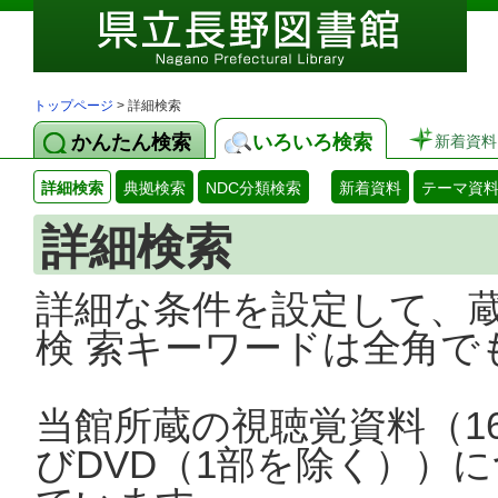
トップページ
> 詳細検索
かんたん検索
いろいろ検索
新着資料
詳細検索
典拠検索
NDC分類検索
新着資料
テーマ資
詳細検索
詳細な条件を設定して、
検 索キーワードは全角で
当館所蔵の視聴覚資料（1
びDVD（1部を除く））