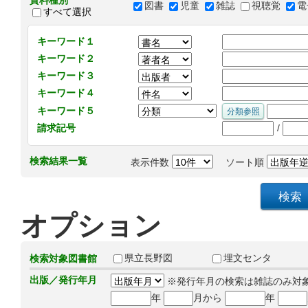
資料種別
図書
児童
雑誌
視聴覚
電
すべて選択
キーワード１
キーワード２
キーワード３
キーワード４
キーワード５
/
請求記号
検索結果一覧
表示件数
ソート順
オプション
県立長野図
埋文センタ
検索対象図書館
出版／発行年月
※発行年月の検索は雑誌のみ対
年
月から
年