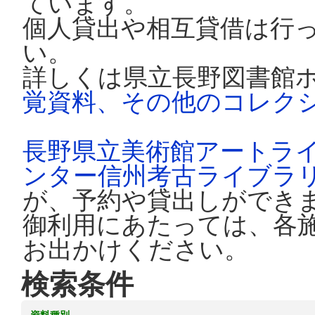
ています。
個人貸出や相互貸借は行
い。
詳しくは県立長野図書館
覚資料、その他のコレク
長野県立美術館アートラ
ンター信州考古ライブラ
が、予約や貸出しができ
御利用にあたっては、各
お出かけください。
検索条件