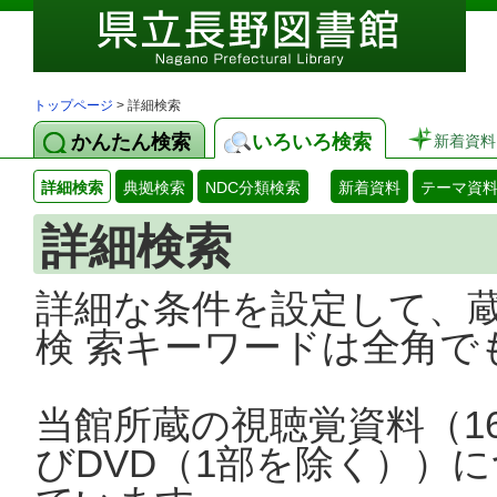
トップページ
> 詳細検索
かんたん検索
いろいろ検索
新着資料
詳細検索
典拠検索
NDC分類検索
新着資料
テーマ資
詳細検索
詳細な条件を設定して、
検 索キーワードは全角で
当館所蔵の視聴覚資料（1
びDVD（1部を除く））