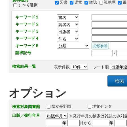
資料種別
図書
児童
雑誌
視聴覚
電
すべて選択
キーワード１
キーワード２
キーワード３
キーワード４
キーワード５
/
請求記号
検索結果一覧
表示件数
ソート順
オプション
県立長野図
埋文センタ
検索対象図書館
出版／発行年月
※発行年月の検索は雑誌のみ対
年
月から
年