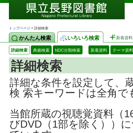
トップページ
> 詳細検索
かんたん検索
いろいろ検索
新着資料
詳細検索
典拠検索
NDC分類検索
新着資料
テーマ資
詳細検索
詳細な条件を設定して、
検 索キーワードは全角で
当館所蔵の視聴覚資料（1
びDVD（1部を除く））