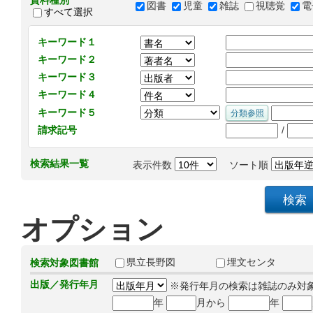
資料種別
図書
児童
雑誌
視聴覚
電
すべて選択
キーワード１
キーワード２
キーワード３
キーワード４
キーワード５
/
請求記号
検索結果一覧
表示件数
ソート順
オプション
県立長野図
埋文センタ
検索対象図書館
出版／発行年月
※発行年月の検索は雑誌のみ対
年
月から
年