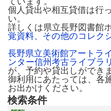
ています。
個人貸出や相互貸借は行
い。
詳しくは県立長野図書館
覚資料、その他のコレク
長野県立美術館アートラ
ンター信州考古ライブラ
が、予約や貸出しができ
御利用にあたっては、各
お出かけください。
検索条件