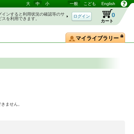
大
中
小
一般
こども
English
0
グインすると利用状況の確認等のサ
ビスを利用できます。
カート
マイライブラリー
できません。