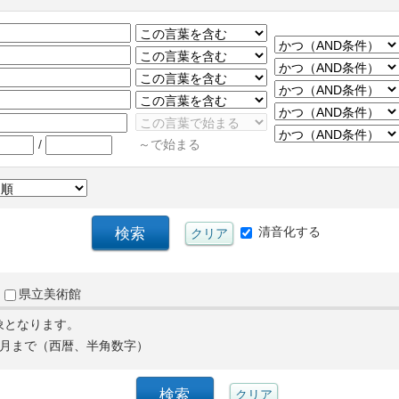
/
～で始まる
清音化する
県立美術館
象となります。
月まで（西暦、半角数字）