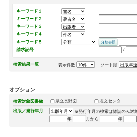
キーワード１
キーワード２
キーワード３
キーワード４
キーワード５
/
請求記号
検索結果一覧
表示件数
ソート順
オプション
県立長野図
埋文センタ
検索対象図書館
出版／発行年月
※発行年月の検索は雑誌のみ対
年
月から
年