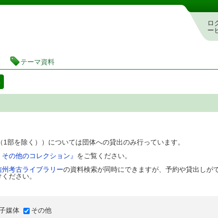
図書館 蔵書検索・予約システム
ロ
ー
テーマ資料
料
D（1部を除く））については団体への貸出のみ行っています。
、その他のコレクション』
をご覧ください。
信州考古ライブラリー
の資料検索が同時にできますが、予約や貸出しが
けください。
子媒体
その他