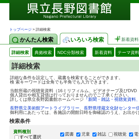
トップページ
> 詳細検索
かんたん検索
いろいろ検索
新着資料
詳細検索
典拠検索
NDC分類検索
新着資料
テーマ資
詳細検索
詳細な条件を設定して、蔵書を検索することができます。
検 索キーワードは全角でも半角でも入力できます。
当館所蔵の視聴覚資料（16ミリフィルム、ビデオテープ及びDV
個人貸出や相互貸借は行っておりませんのでご了承ください。
詳しくは県立長野図書館ホームページ
『新聞・雑誌・視聴覚資料
長野県立美術館アートライブラリー
、
長野県埋蔵文化財センター
御利用にあたっては、各施設の開館日時を御確認のうえ、お出か
検索条件
資料種別
図書
児童
雑誌
視聴覚
電
すべて選択