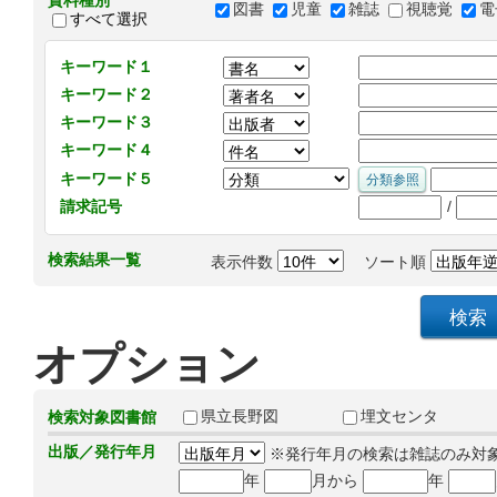
資料種別
図書
児童
雑誌
視聴覚
電
すべて選択
キーワード１
キーワード２
キーワード３
キーワード４
キーワード５
/
請求記号
検索結果一覧
表示件数
ソート順
オプション
県立長野図
埋文センタ
検索対象図書館
出版／発行年月
※発行年月の検索は雑誌のみ対
年
月から
年