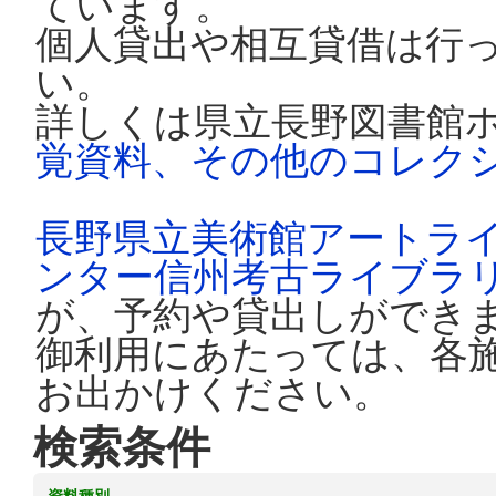
ています。
個人貸出や相互貸借は行
い。
詳しくは県立長野図書館
覚資料、その他のコレク
長野県立美術館アートラ
ンター信州考古ライブラ
が、予約や貸出しができ
御利用にあたっては、各
お出かけください。
検索条件