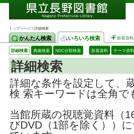
トップページ
> 詳細検索
かんたん検索
いろいろ検索
新着資料
詳細検索
典拠検索
NDC分類検索
新着資料
テーマ資
詳細検索
詳細な条件を設定して、
検 索キーワードは全角で
当館所蔵の視聴覚資料（1
びDVD（1部を除く））