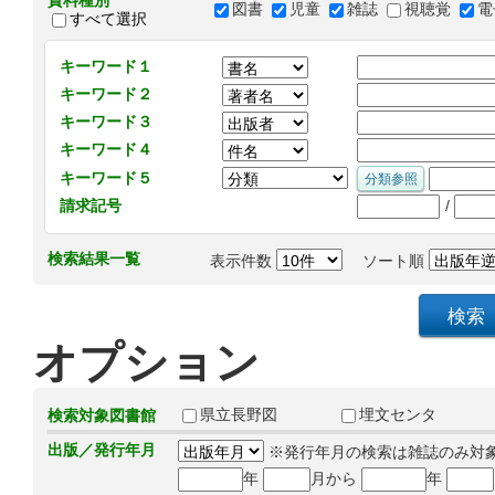
資料種別
図書
児童
雑誌
視聴覚
電
すべて選択
キーワード１
キーワード２
キーワード３
キーワード４
キーワード５
/
請求記号
検索結果一覧
表示件数
ソート順
オプション
県立長野図
埋文センタ
検索対象図書館
出版／発行年月
※発行年月の検索は雑誌のみ対
年
月から
年