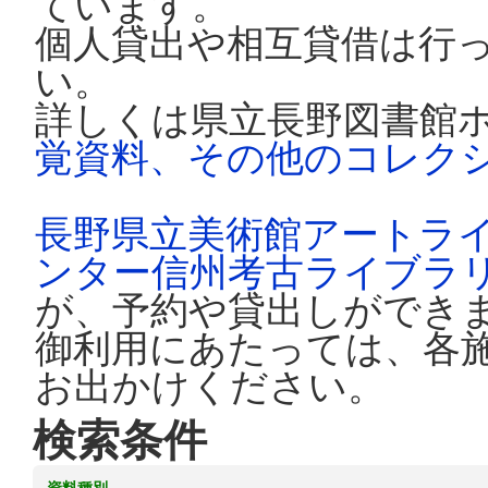
ています。
個人貸出や相互貸借は行
い。
詳しくは県立長野図書館
覚資料、その他のコレク
長野県立美術館アートラ
ンター信州考古ライブラ
が、予約や貸出しができ
御利用にあたっては、各
お出かけください。
検索条件