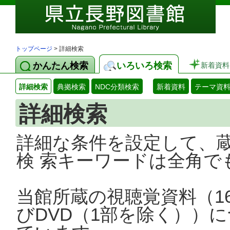
トップページ
> 詳細検索
かんたん検索
いろいろ検索
新着資料
詳細検索
典拠検索
NDC分類検索
新着資料
テーマ資
詳細検索
詳細な条件を設定して、
検 索キーワードは全角で
当館所蔵の視聴覚資料（1
びDVD（1部を除く））