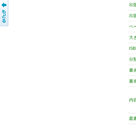
出
出
ペ
大
IS
分
書
書
内
叢