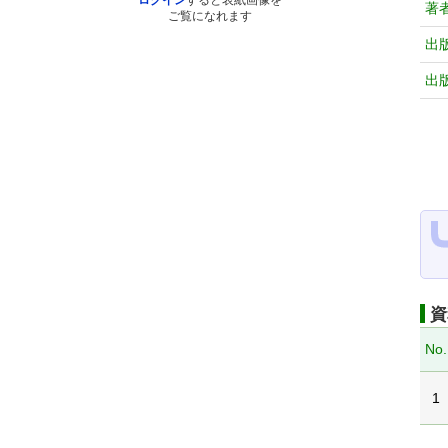
ログイン
すると表紙画像を
著
ご覧になれます
出
出
資
No.
1