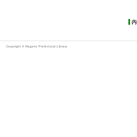
内
Copyright © Nagano Prefectural Library