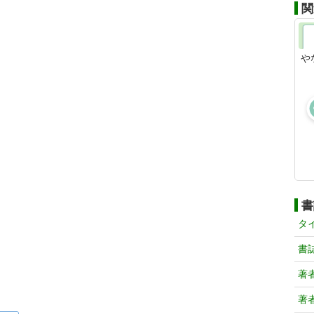
関
や
書
タ
書
著
著