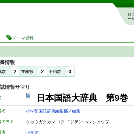
図書館 蔵書検索・予約システム
ロ
ー
テーマ資料
書情報
2
2
0
蔵数
在庫数
予約数
誌情報サマリ
日本国語大辞典 第9巻
名
者名
小学館国語辞典編集部／編集
者名ヨミ
ショウガクカン コクゴ ジテン ヘンシュウブ
版者
小学館