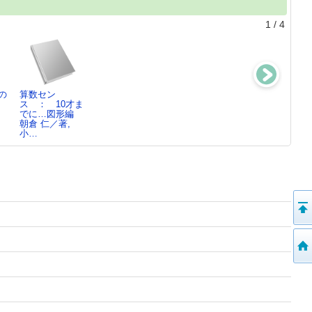
1
/
4
の
算数セン
どんどん知りた
表現力アップの
世の中まるごと
：
ス ： 10才ま
い科学(サイエン
ための仲間のこ
ガイドブック基
でに…図形編
ス)…
とば1…
礎編
／
朝倉 仁／著,
池内 了／監修,
卯月 啓子／監
池上 彰／監修,
小…
…
修…
…