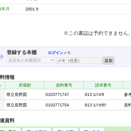
版年月
2001.9
※この書誌は予約できません
登録する本棚
ログイン
メモ
料情報
.
所蔵館
資料番号
請求番号
県立長野図
0103771747
813.1/ｼﾖ/9
参
県立長野図
0103771754
813.1/ｼﾖ/9ｱ
資
連資料