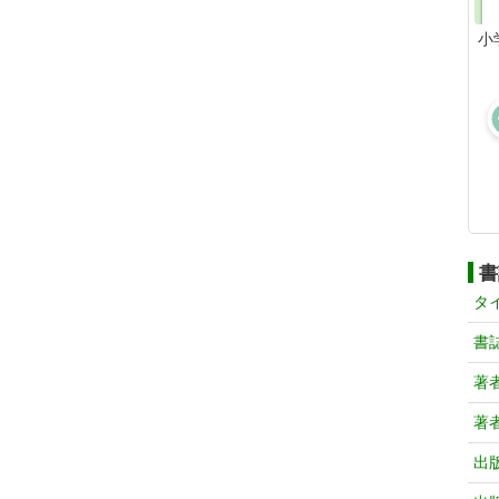
小
書
タ
書
著
著
出