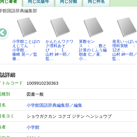
同じ著者
同じ出版年
同じ分類
同じ件名
学館国語辞典編集部
小学館ことばの
かんたんワクワ
算数セン
発見いっぱい
えじてん ：
ク理科あそ
ス ： …数と
理科実験 
小学館…
び ： 1…
計算のくふう編
12才…
篠崎 晃一／監
山村 紳一郎／
朝倉 仁／著,
山村 紳一郎
修…
監…
小…
監…
誌詳細
イトルコード
1009910230363
誌種別
図書一般
者名
小学館国語辞典編集部／編集
者名ヨミ
ショウガクカン コクゴ ジテン ヘンシュウブ
版者
小学館