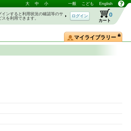
大
中
小
一般
こども
English
0
グインすると利用状況の確認等のサ
ビスを利用できます。
カート
マイライブラリー