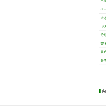
出
ペ
大
IS
分
書
書
各
内