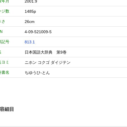
版年月
2001.9
ージ数
1485p
きさ
26cm
BN
4-09-521009-5
類記号
813.1
名
日本国語大辞典 第9巻
名ヨミ
ニホン コクゴ ダイジテン
巻書名
ちゆうひ-とん
容細目