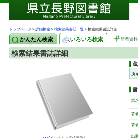
トップページ
>
詳細検索
>
検索結果書誌一覧
> 検索結果書誌詳細
かんたん検索
いろいろ検索
新着資料
検索結果書誌詳細
蔵
所
書
書
著
著
出