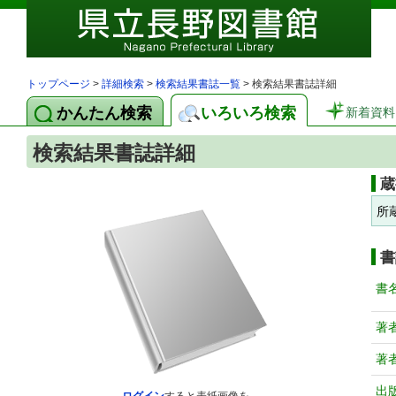
トップページ
>
詳細検索
>
検索結果書誌一覧
> 検索結果書誌詳細
かんたん検索
いろいろ検索
新着資料
検索結果書誌詳細
蔵
所
書
書
著
著
出