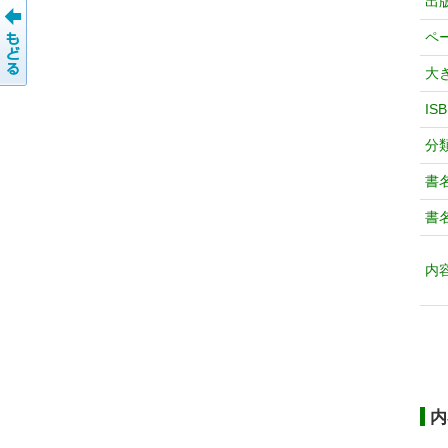
出
ペ
大
IS
分
書
書
内
内