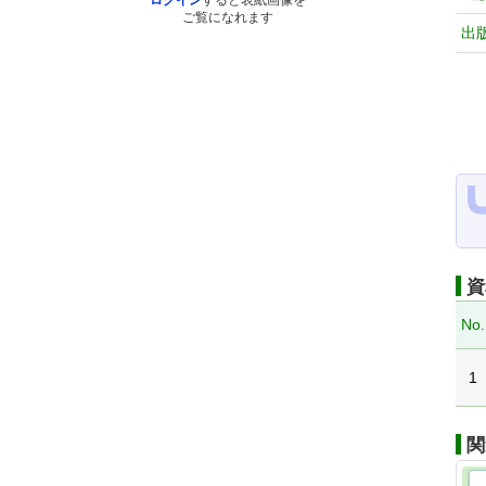
ログイン
すると表紙画像を
ご覧になれます
出
資
No.
1
関