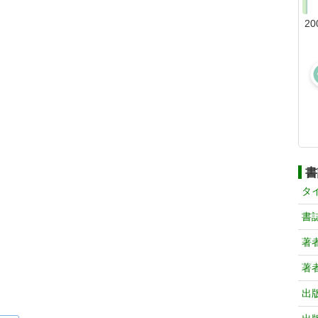
20
書
タ
書
著
著
出