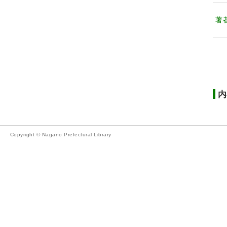
著
内
Copyright © Nagano Prefectural Library