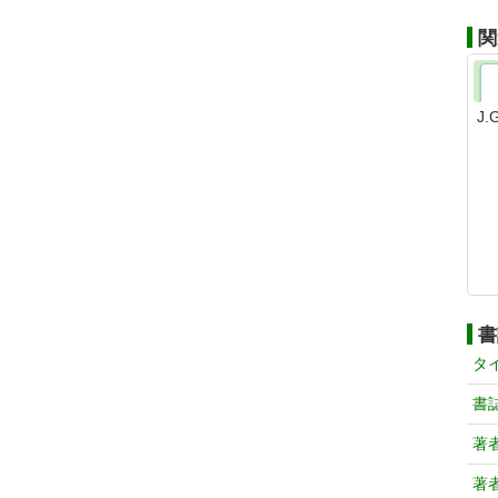
関
J
書
タ
書
著
著