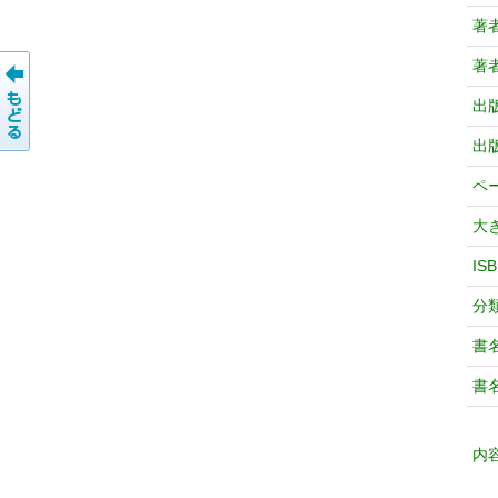
著
著
出
出
ペ
大
IS
分
書
書
内