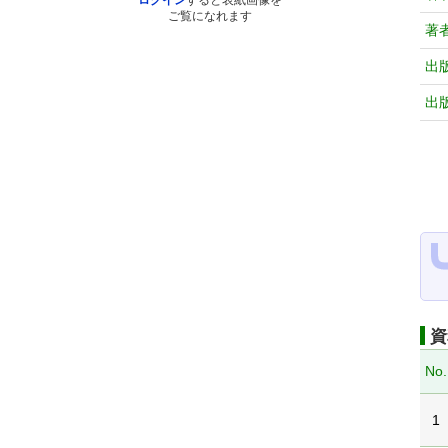
ログイン
すると表紙画像を
ご覧になれます
著
出
出
資
No.
1