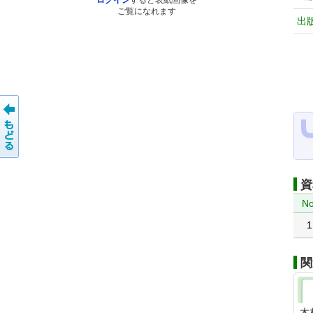
ログイン
すると表紙画像を
ご覧になれます
出
資
No
1
関
木