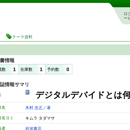
図書館 蔵書検索・予約システム
ロ
ー
テーマ資料
書情報
1
1
0
蔵数
在庫数
予約数
誌情報サマリ
デジタルデバイドとは
名
者名
木村 忠正／著
者名ヨミ
キムラ タダマサ
版者
岩波書店