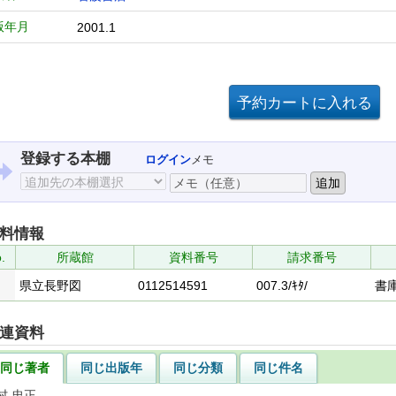
版年月
2001.1
登録する本棚
ログイン
メモ
料情報
.
所蔵館
資料番号
請求番号
県立長野図
0112514591
007.3/ｷﾀ/
書
連資料
同じ著者
同じ出版年
同じ分類
同じ件名
村 忠正