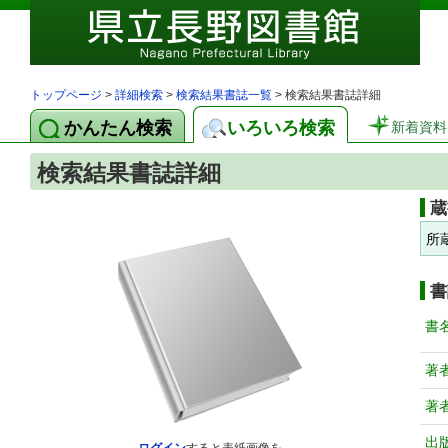
トップページ
>
詳細検索
>
検索結果書誌一覧
> 検索結果書誌詳細
かんたん検索
いろいろ検索
新着資料
検索結果書誌詳細
蔵
所
書
書
著
著
出