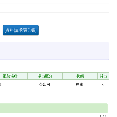
配架場所
帯出区分
状態
貸出
庫
帯出可
在庫
○
1
/
1