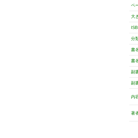
ペ
大
IS
分
書
書
副
副
内
著