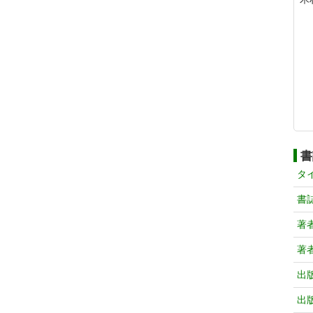
書
タ
書
著
著
出
出