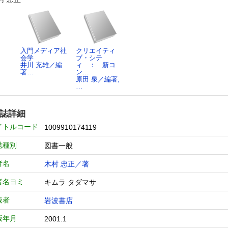
入門メディア社
クリエイティ
会学
ブ・シテ
井川 充雄／編
ィ ： 新コ
著…
ン…
原田 泉／編著,
…
誌詳細
イトルコード
1009910174119
誌種別
図書一般
者名
木村 忠正／著
者名ヨミ
キムラ タダマサ
版者
岩波書店
版年月
2001.1