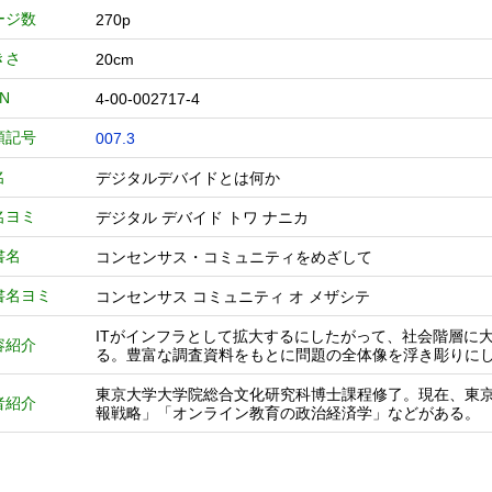
ージ数
270p
きさ
20cm
BN
4-00-002717-4
類記号
007.3
名
デジタルデバイドとは何か
名ヨミ
デジタル デバイド トワ ナニカ
書名
コンセンサス・コミュニティをめざして
書名ヨミ
コンセンサス コミュニティ オ メザシテ
ITがインフラとして拡大するにしたがって、社会階層に
容紹介
る。豊富な調査資料をもとに問題の全体像を浮き彫りに
東京大学大学院総合文化研究科博士課程修了。現在、東
者紹介
報戦略」「オンライン教育の政治経済学」などがある。