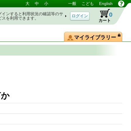
大
中
小
一般
こども
English
0
グインすると利用状況の確認等のサ
ビスを利用できます。
カート
マイライブラリー
何か