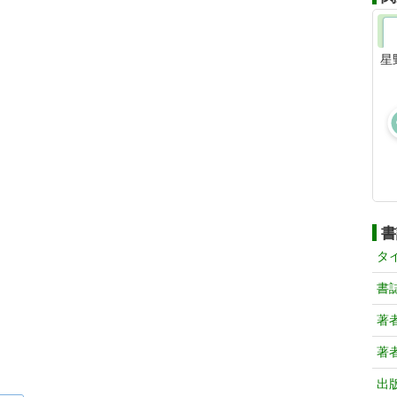
星
書
タ
書
著
著
出