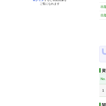
ログイン
すると表紙画像を
ご覧になれます
出
出
資
No.
1
関