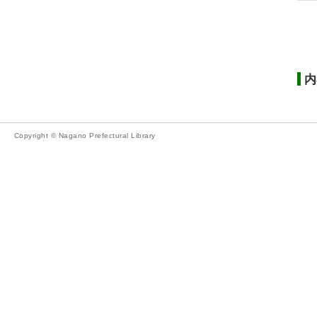
内
Copyright © Nagano Prefectural Library