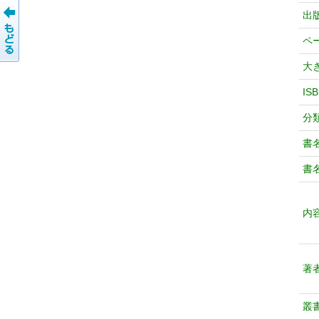
出
ペ
大
IS
分
書
書
内
著
叢