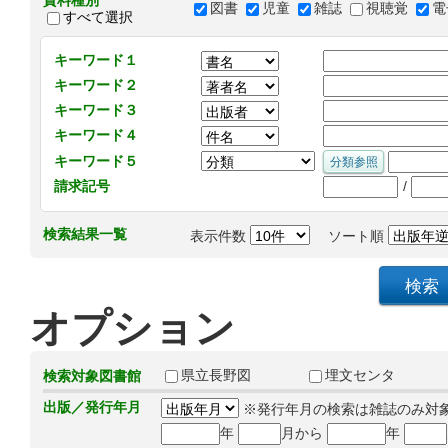
資料種別
図書
児童
雑誌
視聴覚
電
すべて選択
キーワード１
キーワード２
キーワード３
キーワード４
キーワード５
/
請求記号
検索結果一覧
表示件数
ソート順
オプション
県立長野図
埋文センタ
検索対象図書館
出版／発行年月
※発行年月の検索は雑誌のみ対
年
月から
年