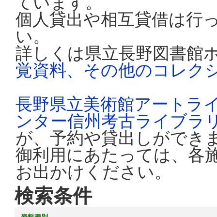
ています。
個人貸出や相互貸借は行
い。
詳しくは県立長野図書館
覚資料、その他のコレク
長野県立美術館アートラ
ンター信州考古ライブラ
が、予約や貸出しができ
御利用にあたっては、各
お出かけください。
検索条件