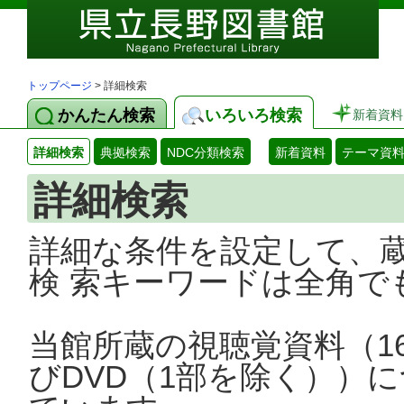
トップページ
> 詳細検索
かんたん検索
いろいろ検索
新着資料
詳細検索
典拠検索
NDC分類検索
新着資料
テーマ資
詳細検索
詳細な条件を設定して、
検 索キーワードは全角で
当館所蔵の視聴覚資料（1
びDVD（1部を除く））