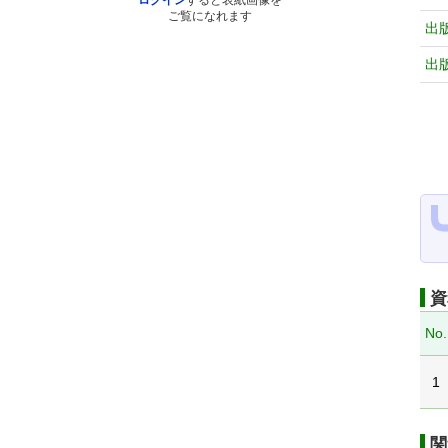
ログイン
すると表紙画像を
ご覧になれます
出
出
資
No.
1
関