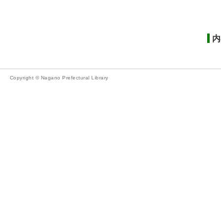
内
Copyright © Nagano Prefectural Library