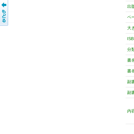
出
ペ
大
IS
分
書
書
副
副
内