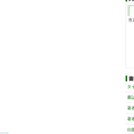
市
書
タ
書
著
著
出