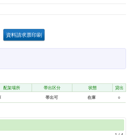
配架場所
帯出区分
状態
貸出
庫
帯出可
在庫
○
1
/
4