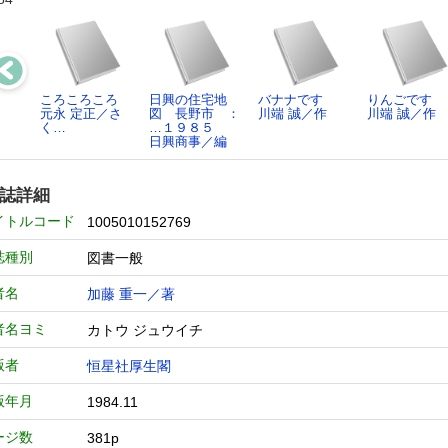
ころころころ
日興の住宅地
バナナです
りんごです
元永 定正／さ
図 長野市 ：
川端 誠／作
川端 誠／作
く…
…１９８５
日興商事／編
誌詳細
イトルコード
1005010152769
誌種別
図書一般
者名
加藤 重一／著
者名ヨミ
カトウ ジュウイチ
版者
恒星社厚生閣
版年月
1984.11
ージ数
381p