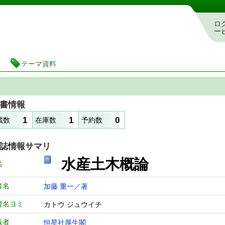
図書館 蔵書検索・予約システム
ロ
ー
テーマ資料
書情報
1
1
0
蔵数
在庫数
予約数
誌情報サマリ
水産土木概論
名
者名
加藤 重一／著
者名ヨミ
カトウ ジュウイチ
版者
恒星社厚生閣