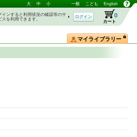
大
中
小
一般
こども
English
0
グインすると利用状況の確認等のサ
ビスを利用できます。
カート
マイライブラリー