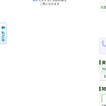
ログイン
すると表紙画像を
ご覧になれます
出
資
No
1
関
19