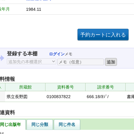
版年月
1984.11
登録する本棚
ログイン
メモ
料情報
.
所蔵館
資料番号
請求番号
県立長野図
0100837822
666.18/ｶｼﾞ/
書
連資料
同じ出版年
同じ分類
同じ件名
84