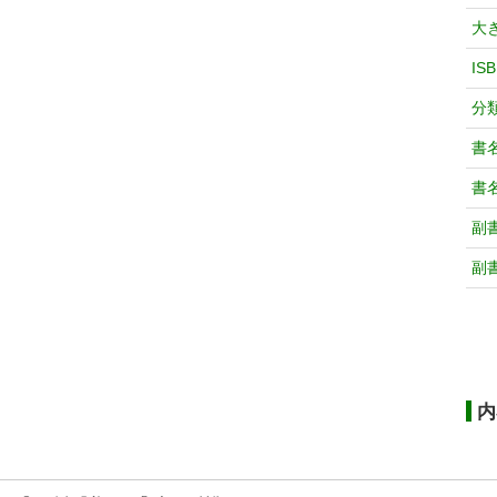
大
IS
分
書
書
副
副
内