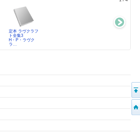
定本 ラヴクラフ
Ｔｈｅ ｖｅｒ
めの まど あけ
雨、あめ
ト全集3
ｙ ｂｕｓｙ
ろ
ピーター・スピ
H・P・ラヴク
ｓｐｉ…
谷川 俊太郎／
ア…
ラ…
ｂｙ Ｅｒｉ
ぶ…
ｃ …