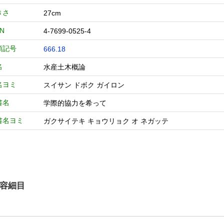
きさ
27cm
BN
4-7699-0525-4
類記号
666.18
名
水産土木概論
名ヨミ
スイサン ドボク ガイロン
書名
学際的協力を希って
書名ヨミ
ガクサイテキ キョウリョク オ ネガッテ
容細目