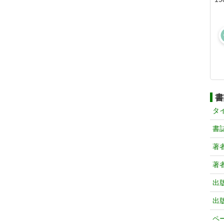
書
タ
書
著
著
出
出
ペ