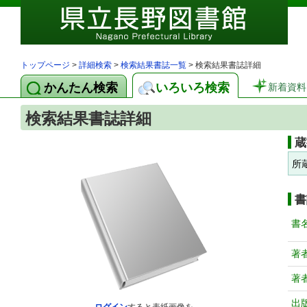
トップページ
>
詳細検索
>
検索結果書誌一覧
> 検索結果書誌詳細
かんたん検索
いろいろ検索
新着資料
検索結果書誌詳細
蔵
所
書
書
著
著
出