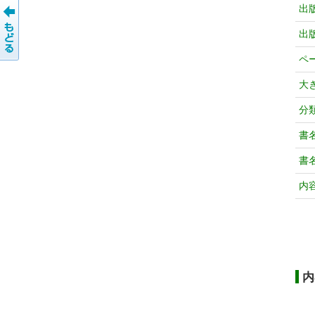
出
出
ペ
大
分
書
書
内
内