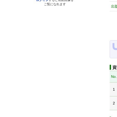
ログイン
すると表紙画像を
ご覧になれます
出
資
No.
1
2