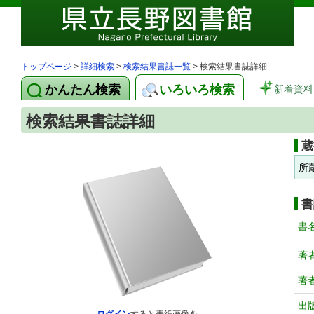
トップページ
>
詳細検索
>
検索結果書誌一覧
> 検索結果書誌詳細
かんたん検索
いろいろ検索
新着資料
検索結果書誌詳細
蔵
所
書
書
著
著
出