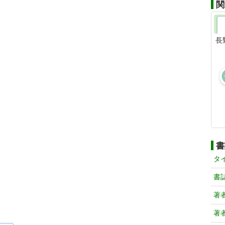
関
長
書
タ
書
著
著