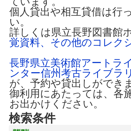
ています。
個人貸出や相互貸借は行
い。
詳しくは県立長野図書館
覚資料、その他のコレク
長野県立美術館アートラ
ンター信州考古ライブラ
が、予約や貸出しができ
御利用にあたっては、各
お出かけください。
検索条件