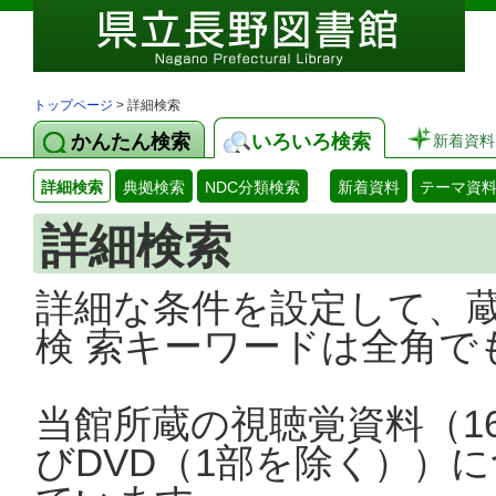
トップページ
> 詳細検索
かんたん検索
いろいろ検索
新着資料
詳細検索
典拠検索
NDC分類検索
新着資料
テーマ資
詳細検索
詳細な条件を設定して、
検 索キーワードは全角で
当館所蔵の視聴覚資料（1
びDVD（1部を除く））