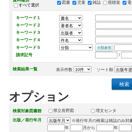
資料種別
図書
児童
雑誌
視聴覚
電
すべて選択
キーワード１
キーワード２
キーワード３
キーワード４
キーワード５
/
請求記号
検索結果一覧
表示件数
ソート順
オプション
県立長野図
埋文センタ
検索対象図書館
出版／発行年月
※発行年月の検索は雑誌のみ対
年
月から
年