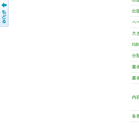
出
ペ
大
IS
分
書
書
内
各