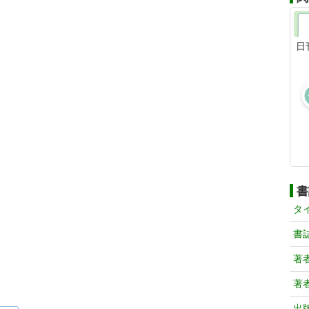
日
書
タ
書
著
著
出