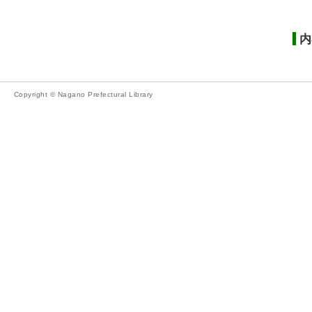
内
Copyright © Nagano Prefectural Library