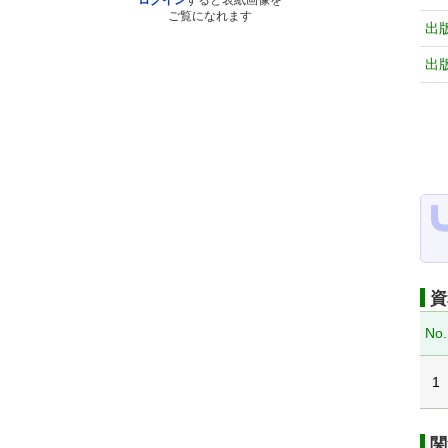
ログイン
すると表紙画像を
ご覧になれます
出
出
資
No.
1
関