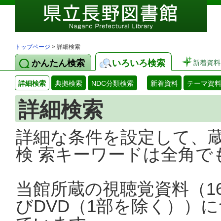
トップページ
> 詳細検索
かんたん検索
いろいろ検索
新着資料
詳細検索
典拠検索
NDC分類検索
新着資料
テーマ資
詳細検索
詳細な条件を設定して、
検 索キーワードは全角で
当館所蔵の視聴覚資料（1
びDVD（1部を除く））