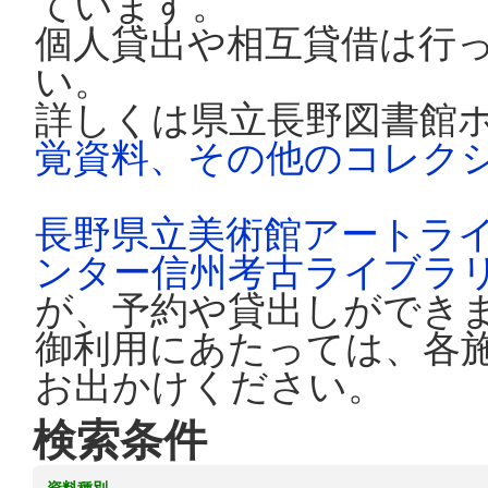
ています。
個人貸出や相互貸借は行
い。
詳しくは県立長野図書館
覚資料、その他のコレク
長野県立美術館アートラ
ンター信州考古ライブラ
が、予約や貸出しができ
御利用にあたっては、各
お出かけください。
検索条件