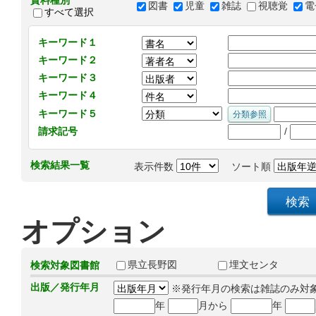
資料種別
図書
児童
雑誌
視聴覚
電
すべて選択
キーワード１
キーワード２
キーワード３
キーワード４
キーワード５
/
請求記号
検索結果一覧
表示件数
ソート順
オプション
県立長野図
埋文センタ
検索対象図書館
出版／発行年月
※発行年月の検索は雑誌のみ対
年
月から
年