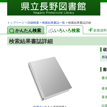
トップページ
>
詳細検索
>
検索結果書誌一覧
> 検索結果書誌詳細
かんたん検索
いろいろ検索
新着資料
検索結果書誌詳細
蔵
所
書
書
著
著
出