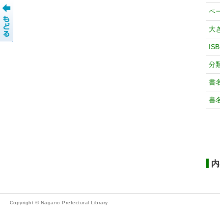
ペ
大
IS
分
書
書
内
Copyright © Nagano Prefectural Library