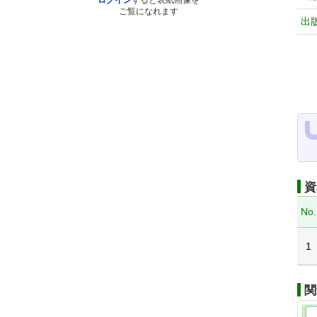
ログイン
すると表紙画像を
ご覧になれます
出
資
No.
1
関