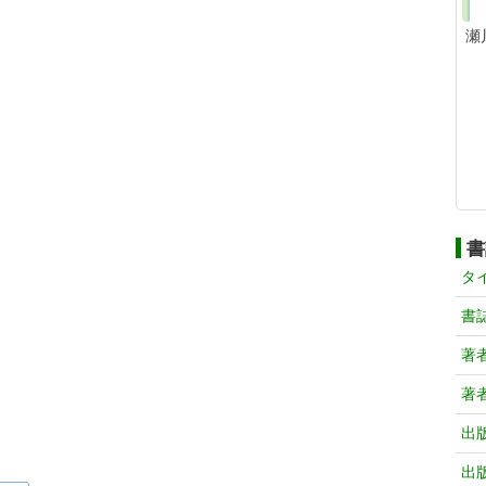
瀬
書
タ
書
著
著
出
出