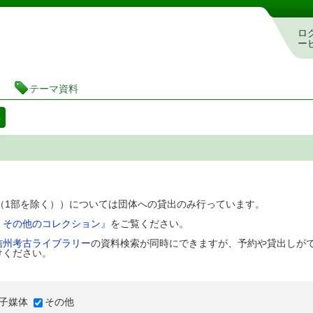
図書館 蔵書検索・予約システム
ロ
ー
テーマ資料
料
D（1部を除く））については団体への貸出のみ行っています。
、その他のコレクション』
をご覧ください。
信州考古ライブラリー
の資料検索が同時にできますが、予約や貸出しが
けください。
子媒体
その他