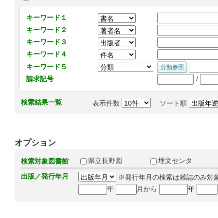
キーワード１
キーワード２
キーワード３
キーワード４
キーワード５
/
請求記号
検索結果一覧
表示件数
ソート順
オプション
県立長野図
埋文センタ
検索対象図書館
出版／発行年月
※発行年月の検索は雑誌のみ対
年
月から
年