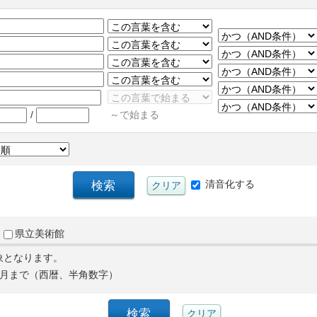
/
～で始まる
清音化する
県立美術館
象となります。
月まで（西暦、半角数字）