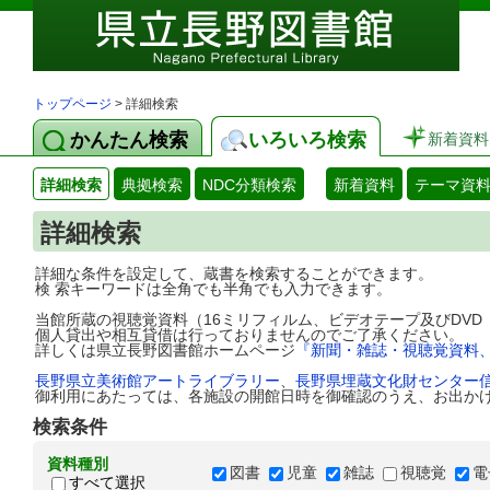
トップページ
> 詳細検索
かんたん検索
いろいろ検索
新着資料
詳細検索
典拠検索
NDC分類検索
新着資料
テーマ資
詳細検索
詳細な条件を設定して、蔵書を検索することができます。
検 索キーワードは全角でも半角でも入力できます。
当館所蔵の視聴覚資料（16ミリフィルム、ビデオテープ及びDV
個人貸出や相互貸借は行っておりませんのでご了承ください。
詳しくは県立長野図書館ホームページ
『新聞・雑誌・視聴覚資料
長野県立美術館アートライブラリー
、
長野県埋蔵文化財センター
御利用にあたっては、各施設の開館日時を御確認のうえ、お出か
検索条件
資料種別
図書
児童
雑誌
視聴覚
電
すべて選択