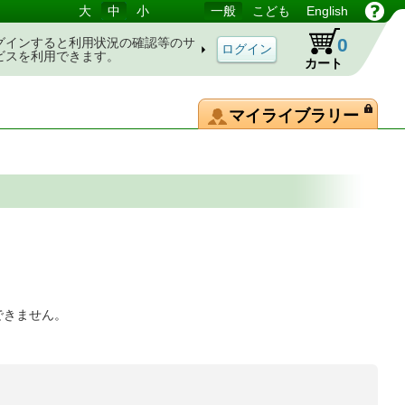
大
中
小
一般
こども
English
0
グインすると利用状況の確認等のサ
ビスを利用できます。
カート
マイライブラリー
できません。