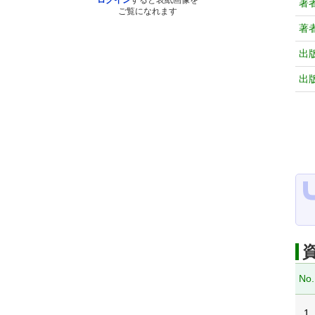
ログイン
すると表紙画像を
著
ご覧になれます
著
出
出
No.
1