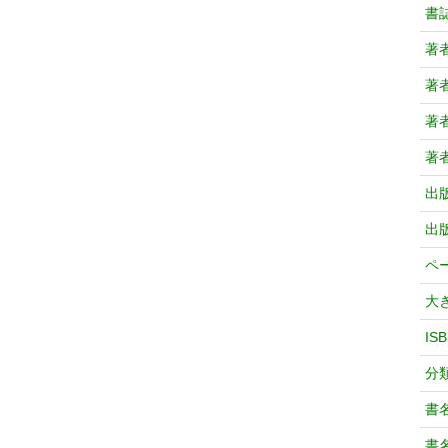
書
著
著
著
著
出
出
ペ
大
IS
分
書
書