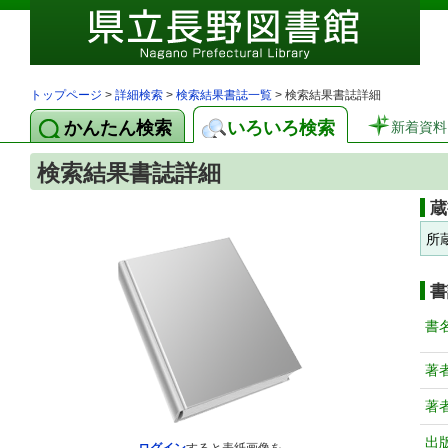
トップページ
>
詳細検索
>
検索結果書誌一覧
> 検索結果書誌詳細
かんたん検索
いろいろ検索
新着資料
検索結果書誌詳細
蔵
所
書
書
著
著
出