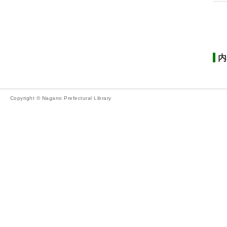
内
Copyright © Nagano Prefectural Library