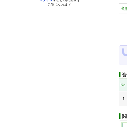
ログイン
すると表紙画像を
ご覧になれます
出
資
No.
1
関