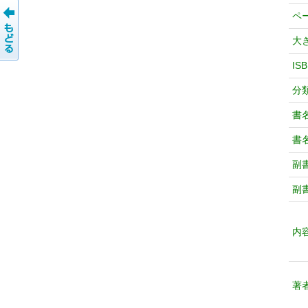
ペ
大
IS
分
書
書
副
副
内
著