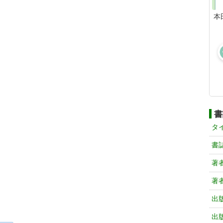
本
書
タ
書
著
著
出
出